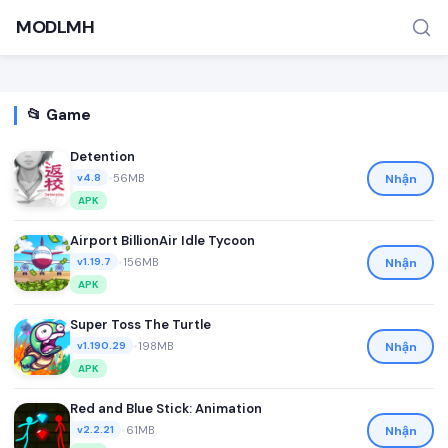
MODLMH
📂 Game
Detention
•
56MB
Nhận
v4.8
APK
TÌM KIẾM PHỔ BIẾN
Airport BillionAir Idle Tycoon
•
156MB
Nhận
v1.19.7
MOD APK
Game offline
Ứng dụng miễn phí
APK
Suрer Toss The Turtle
•
198MB
Nhận
v1.190.29
APK
Red and Blue Stick: Animation
•
61MB
Nhận
v2.2.21