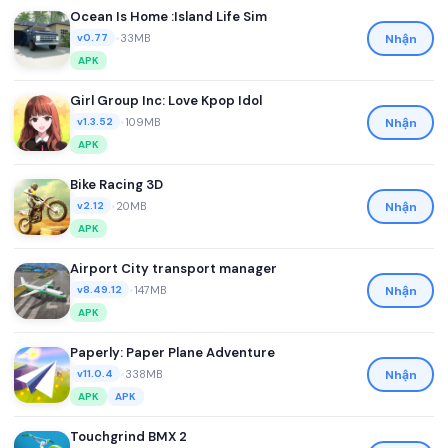
Ocean Is Home :Island Life Sim
•
33MB
Nhận
v0.77
APK
Girl Group Inc: Love Kpop Idol
•
109MB
Nhận
v1.3.52
APK
Bike Racing 3D
•
20MB
Nhận
v2.12
APK
Airport City transport manager
•
147MB
Nhận
v8.49.12
APK
Paperly: Paper Plane Adventure
•
338MB
Nhận
v11.0.4
APK
APK
Touchgrind BMX 2