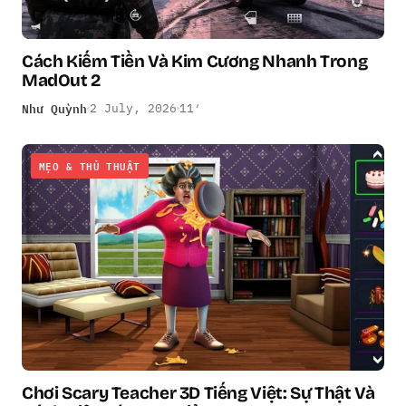
Cách Kiếm Tiền Và Kim Cương Nhanh Trong
MadOut 2
Như Quỳnh
2 July, 2026
11′
MẸO & THỦ THUẬT
Chơi Scary Teacher 3D Tiếng Việt: Sự Thật Và