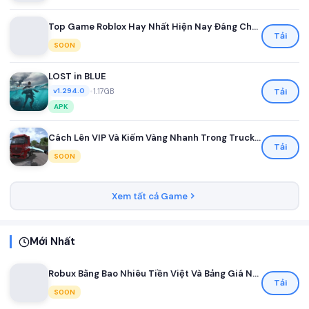
Top Game Roblox Hay Nhất Hiện Nay Đáng Chơi Nhất
Tải
SOON
LOST in BLUE
•
1.17GB
Tải
v1.294.0
APK
Cách Lên VIP Và Kiếm Vàng Nhanh Trong Truck Simulator Ultimate
Tải
SOON
Xem tất cả Game
Mới Nhất
Robux Bằng Bao Nhiêu Tiền Việt Và Bảng Giá Nạp Robux Mới Nhất Dành Cho Game Thủ Việt
Tải
SOON