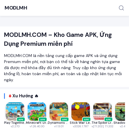
MODLMH
MODLMH.COM – Kho Game APK, Ứng
Dụng Premium miễn phí
MODLMH.COM là nền tảng cung cấp game APK và ứng dụng
Premium miễn phí, nơi bạn có thể tải về hàng nghìn tựa game
đã được mở khóa đầy đủ tính năng. Truy cập kho ứng dụng
TÌM KIẾM PHỔ BIẾN
khổng lồ, hoàn toàn miễn phí, an toàn và cập nhật liên tục mỗi
MOD APK
Game offline
Ứng dụng miễn phí
ngày.
Xu Hướng 🔥
APK
APK
APK
APK
APK
Play Together VNG
Minecraft: Dream it, Build it!
Dynamons World
Stick War: Legacy
The Spike Cross - Volleyball
v2.27.0
v1.26.40.30
v1.13.01
v2026.1.787
v[7.1.202] 7.1.202
v2.46.