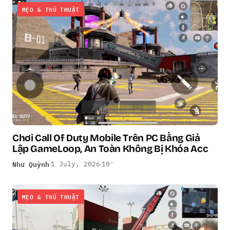
MẸO & THỦ THUẬT
Chơi Call Of Duty Mobile Trên PC Bằng Giả
Lập GameLoop, An Toàn Không Bị Khóa Acc
Như Quỳnh
1 July, 2026
10′
MẸO & THỦ THUẬT