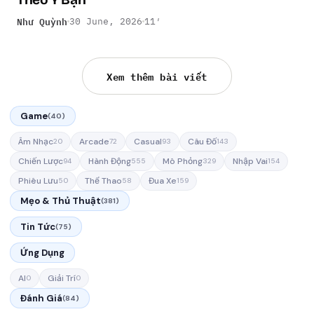
Như Quỳnh
30 June, 2026
11′
Xem thêm bài viết
Game
(40)
Âm Nhạc
Arcade
Casual
Câu Đố
20
72
93
143
Chiến Lược
Hành Động
Mô Phỏng
Nhập Vai
94
555
329
154
Phiêu Lưu
Thể Thao
Đua Xe
50
58
159
Mẹo & Thủ Thuật
(381)
Tin Tức
(75)
Ứng Dụng
AI
Giải Trí
0
0
Đánh Giá
(84)