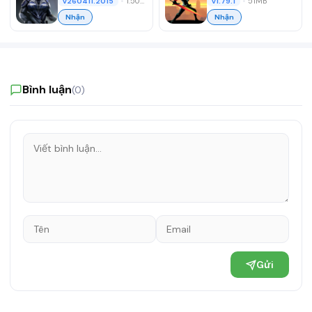
•
1.50GB
•
51MB
v260411.2015
v1.79.1
Nhận
Nhận
Bình luận
(0)
Gửi