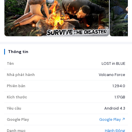
Thông tin
Tên
LOST in BLUE
Nhà phát hành
Volcano Force
Phiên bản
1.294.0
Kích thước
1.17GB
Yêu cầu
Android 4.3
Google Play
Google Play ↗
Danh mục
Hành Động