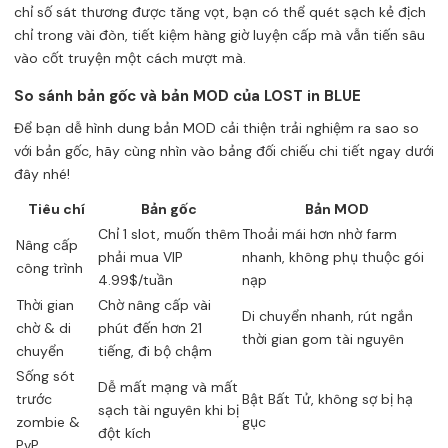
chỉ số sát thương được tăng vọt, bạn có thể quét sạch kẻ địch
chỉ trong vài đòn, tiết kiệm hàng giờ luyện cấp mà vẫn tiến sâu
vào cốt truyện một cách mượt mà.
So sánh bản gốc và bản MOD của LOST in BLUE
Để bạn dễ hình dung bản MOD cải thiện trải nghiệm ra sao so
với bản gốc, hãy cùng nhìn vào bảng đối chiếu chi tiết ngay dưới
đây nhé!
Tiêu chí
Bản gốc
Bản MOD
Chỉ 1 slot, muốn thêm
Thoải mái hơn nhờ farm
Nâng cấp
phải mua VIP
nhanh, không phụ thuộc gói
công trình
4.99$/tuần
nạp
Thời gian
Chờ nâng cấp vài
Di chuyển nhanh, rút ngắn
chờ & di
phút đến hơn 21
thời gian gom tài nguyên
chuyển
tiếng, đi bộ chậm
Sống sót
Dễ mất mạng và mất
trước
Bật Bất Tử, không sợ bị hạ
sạch tài nguyên khi bị
zombie &
gục
đột kích
PvP