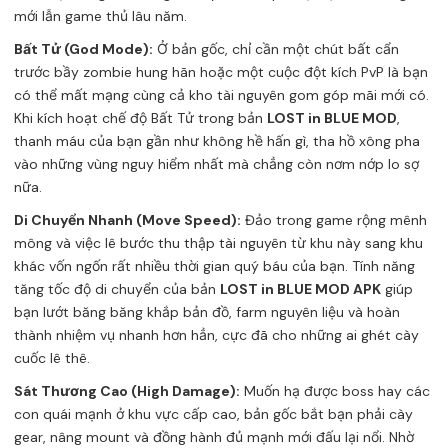
mới lẫn game thủ lâu năm.
Bất Tử (God Mode):
Ở bản gốc, chỉ cần một chút bất cẩn
trước bầy zombie hung hãn hoặc một cuộc đột kích PvP là bạn
có thể mất mạng cùng cả kho tài nguyên gom góp mãi mới có.
Khi kích hoạt chế độ Bất Tử trong bản
LOST in BLUE MOD
,
thanh máu của bạn gần như không hề hấn gì, tha hồ xông pha
vào những vùng nguy hiểm nhất mà chẳng còn nơm nớp lo sợ
nữa.
Di Chuyển Nhanh (Move Speed):
Đảo trong game rộng mênh
mông và việc lê bước thu thập tài nguyên từ khu này sang khu
khác vốn ngốn rất nhiều thời gian quý báu của bạn. Tính năng
tăng tốc độ di chuyển của bản
LOST in BLUE MOD APK
giúp
bạn lướt băng băng khắp bản đồ, farm nguyên liệu và hoàn
thành nhiệm vụ nhanh hơn hẳn, cực đã cho những ai ghét cày
cuốc lê thê.
Sát Thương Cao (High Damage):
Muốn hạ được boss hay các
con quái mạnh ở khu vực cấp cao, bản gốc bắt bạn phải cày
gear, nâng mount và đồng hành đủ mạnh mới đấu lại nổi. Nhờ