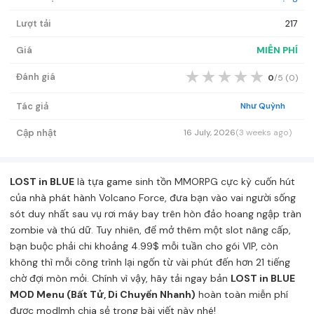
Lượt tải
217
Giá
MIỄN PHÍ
★
★
★
★
★
Đánh giá
0
/5 (
0
)
Tác giả
Như Quỳnh
Cập nhật
16 July, 2026
(3 weeks ago)
LOST in BLUE
là tựa game sinh tồn MMORPG cực kỳ cuốn hút
của nhà phát hành Volcano Force, đưa bạn vào vai người sống
sót duy nhất sau vụ rơi máy bay trên hòn đảo hoang ngập tràn
zombie và thú dữ. Tuy nhiên, để mở thêm một slot nâng cấp,
bạn buộc phải chi khoảng 4.99$ mỗi tuần cho gói VIP, còn
không thì mỗi công trình lại ngốn từ vài phút đến hơn 21 tiếng
chờ đợi mòn mỏi. Chính vì vậy, hãy tải ngay bản
LOST in BLUE
MOD Menu (Bất Tử, Di Chuyển Nhanh)
hoàn toàn miễn phí
được
modlmh
chia sẻ trong bài viết này nhé!