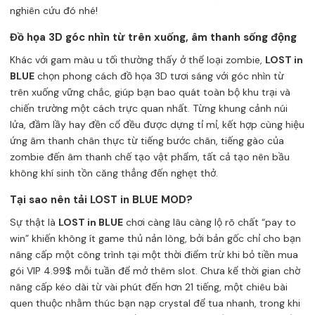
nghiên cứu đó nhé!
Đồ họa 3D góc nhìn từ trên xuống, âm thanh sống động
Khác với gam màu u tối thường thấy ở thể loại zombie,
LOST in
BLUE
chọn phong cách đồ họa 3D tươi sáng với góc nhìn từ
trên xuống vững chắc, giúp bạn bao quát toàn bộ khu trại và
chiến trường một cách trực quan nhất. Từng khung cảnh núi
lửa, đầm lầy hay đền cổ đều được dựng tỉ mỉ, kết hợp cùng hiệu
ứng âm thanh chân thực từ tiếng bước chân, tiếng gào của
zombie đến âm thanh chế tạo vật phẩm, tất cả tạo nên bầu
không khí sinh tồn căng thẳng đến nghẹt thở.
Tại sao nên tải LOST in BLUE MOD?
Sự thật là
LOST in BLUE
chơi càng lâu càng lộ rõ chất “pay to
win” khiến không ít game thủ nản lòng, bởi bản gốc chỉ cho bạn
nâng cấp một công trình tại một thời điểm trừ khi bỏ tiền mua
gói VIP 4.99$ mỗi tuần để mở thêm slot. Chưa kể thời gian chờ
nâng cấp kéo dài từ vài phút đến hơn 21 tiếng, một chiêu bài
quen thuộc nhằm thúc bạn nạp crystal để tua nhanh, trong khi