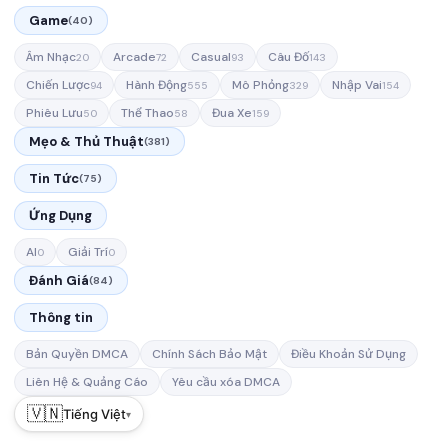
Game
(40)
Âm Nhạc
Arcade
Casual
Câu Đố
20
72
93
143
Chiến Lược
Hành Động
Mô Phỏng
Nhập Vai
94
555
329
154
Phiêu Lưu
Thể Thao
Đua Xe
50
58
159
Mẹo & Thủ Thuật
(381)
Tin Tức
(75)
Ứng Dụng
AI
Giải Trí
0
0
Đánh Giá
(84)
Thông tin
Bản Quyền DMCA
Chính Sách Bảo Mật
Điều Khoản Sử Dụng
Liên Hệ & Quảng Cáo
Yêu cầu xóa DMCA
🇻🇳
Tiếng Việt
▾