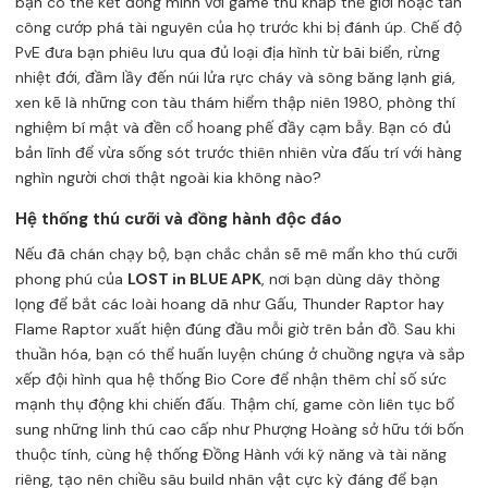
bạn có thể kết đồng minh với game thủ khắp thế giới hoặc tấn
công cướp phá tài nguyên của họ trước khi bị đánh úp. Chế độ
PvE đưa bạn phiêu lưu qua đủ loại địa hình từ bãi biển, rừng
nhiệt đới, đầm lầy đến núi lửa rực cháy và sông băng lạnh giá,
xen kẽ là những con tàu thám hiểm thập niên 1980, phòng thí
nghiệm bí mật và đền cổ hoang phế đầy cạm bẫy. Bạn có đủ
bản lĩnh để vừa sống sót trước thiên nhiên vừa đấu trí với hàng
nghìn người chơi thật ngoài kia không nào?
Hệ thống thú cưỡi và đồng hành độc đáo
Nếu đã chán chạy bộ, bạn chắc chắn sẽ mê mẩn kho thú cưỡi
phong phú của
LOST in BLUE APK
, nơi bạn dùng dây thòng
lọng để bắt các loài hoang dã như Gấu, Thunder Raptor hay
Flame Raptor xuất hiện đúng đầu mỗi giờ trên bản đồ. Sau khi
thuần hóa, bạn có thể huấn luyện chúng ở chuồng ngựa và sắp
xếp đội hình qua hệ thống Bio Core để nhận thêm chỉ số sức
mạnh thụ động khi chiến đấu. Thậm chí, game còn liên tục bổ
sung những linh thú cao cấp như Phượng Hoàng sở hữu tới bốn
thuộc tính, cùng hệ thống Đồng Hành với kỹ năng và tài năng
riêng, tạo nên chiều sâu build nhân vật cực kỳ đáng để bạn