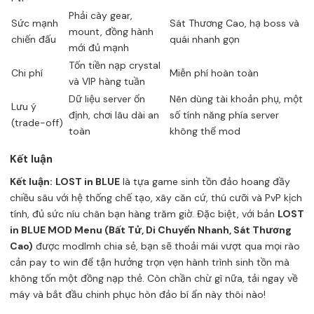
Phải cày gear,
Sức mạnh
Sát Thương Cao, hạ boss và
mount, đồng hành
chiến đấu
quái nhanh gọn
mới đủ mạnh
Tốn tiền nạp crystal
Chi phí
Miễn phí hoàn toàn
và VIP hàng tuần
Dữ liệu server ổn
Nên dùng tài khoản phụ, một
Lưu ý
định, chơi lâu dài an
số tính năng phía server
(trade-off)
toàn
không thể mod
Kết luận
Kết luận:
LOST in BLUE
là tựa game sinh tồn đảo hoang đầy
chiều sâu với hệ thống chế tạo, xây căn cứ, thú cưỡi và PvP kịch
tính, đủ sức níu chân bạn hàng trăm giờ. Đặc biệt, với bản
LOST
in BLUE MOD Menu (Bất Tử, Di Chuyển Nhanh, Sát Thương
Cao)
được
modlmh
chia sẻ, bạn sẽ thoải mái vượt qua mọi rào
cản pay to win để tận hưởng trọn vẹn hành trình sinh tồn mà
không tốn một đồng nạp thẻ. Còn chần chừ gì nữa, tải ngay về
máy và bắt đầu chinh phục hòn đảo bí ẩn này thôi nào!