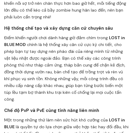
khiến nỗi sợ trở nên chân thực hơn bao giờ hết, mỗi tiếng động
lớn đều có thể kéo cả bầy zombie hung hãn lao đến, nên bạn
phải luôn cẩn trọng nhé!
Hệ thống chế tạo và xây dựng căn cứ chuyên sâu
Điểm khiến người chơi dành hàng giờ đắm chìm trong
LOST in
BLUE MOD
chính là hệ thống xây căn cứ cực kỳ chi tiết, cho
phép bạn tự tay dựng nên pháo đài của riêng mình từ những
vật liệu nhặt được ngoài đảo. Bạn có thể xây các công trình
phòng thủ như tháp cảm ứng, tháp bắn cung để chặn kẻ địch,
đồng thời dựng vườn rau, bàn chế tạo để trồng trọt và rèn vũ
khí phục vụ sinh tồn. Không những vậy, mỗi công trình đều có
nhiều cấp nâng cấp khác nhau, giúp bạn từng bước biến một
túp lều tạm bợ thành khu trại kiên cố chống lại mọi cuộc tấn
công.
Chế độ PvP và PvE cùng tính năng liên minh
Một trong những thứ làm nên sức hút khó cưỡng của
LOST in
BLUE
là quyền tự do lựa chọn giữa việc hợp tác hay đối đầu, khi