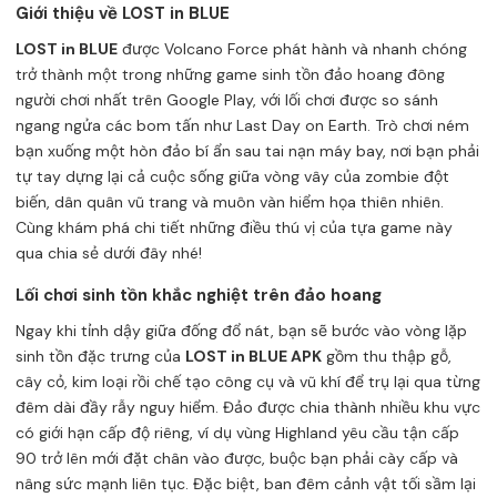
Giới thiệu về LOST in BLUE
LOST in BLUE
được Volcano Force phát hành và nhanh chóng
trở thành một trong những game sinh tồn đảo hoang đông
người chơi nhất trên Google Play, với lối chơi được so sánh
ngang ngửa các bom tấn như Last Day on Earth. Trò chơi ném
bạn xuống một hòn đảo bí ẩn sau tai nạn máy bay, nơi bạn phải
tự tay dựng lại cả cuộc sống giữa vòng vây của zombie đột
biến, dân quân vũ trang và muôn vàn hiểm họa thiên nhiên.
Cùng khám phá chi tiết những điều thú vị của tựa game này
qua chia sẻ dưới đây nhé!
Lối chơi sinh tồn khắc nghiệt trên đảo hoang
Ngay khi tỉnh dậy giữa đống đổ nát, bạn sẽ bước vào vòng lặp
sinh tồn đặc trưng của
LOST in BLUE APK
gồm thu thập gỗ,
cây cỏ, kim loại rồi chế tạo công cụ và vũ khí để trụ lại qua từng
đêm dài đầy rẫy nguy hiểm. Đảo được chia thành nhiều khu vực
có giới hạn cấp độ riêng, ví dụ vùng Highland yêu cầu tận cấp
90 trở lên mới đặt chân vào được, buộc bạn phải cày cấp và
nâng sức mạnh liên tục. Đặc biệt, ban đêm cảnh vật tối sầm lại