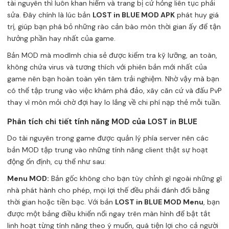
tài nguyên thì luôn khan hiếm và trang bị cứ hỏng liên tục phải
sửa. Đây chính là lúc bản
LOST in BLUE MOD APK
phát huy giá
trị, giúp bạn phá bỏ những rào cản bào mòn thời gian ấy để tận
hưởng phần hay nhất của game.
Bản MOD mà modlmh chia sẻ được kiểm tra kỹ lưỡng, an toàn,
không chứa virus và tương thích với phiên bản mới nhất của
game nên bạn hoàn toàn yên tâm trải nghiệm. Nhờ vậy mà bạn
có thể tập trung vào việc khám phá đảo, xây căn cứ và đấu PvP
thay vì mòn mỏi chờ đợi hay lo lắng về chi phí nạp thẻ mỗi tuần.
Phân tích chi tiết tính năng MOD của LOST in BLUE
Do tài nguyên trong game được quản lý phía server nên các
bản MOD tập trung vào những tính năng client thật sự hoạt
động ổn định, cụ thể như sau:
Menu MOD:
Bản gốc không cho bạn tùy chỉnh gì ngoài những gì
nhà phát hành cho phép, mọi lợi thế đều phải đánh đổi bằng
thời gian hoặc tiền bạc. Với bản
LOST in BLUE MOD Menu
, bạn
được một bảng điều khiển nổi ngay trên màn hình để bật tắt
linh hoạt từng tính năng theo ý muốn, quá tiện lợi cho cả người