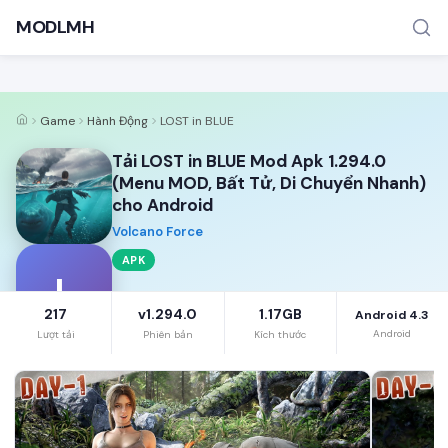
MODLMH
Game
Hành Động
LOST in BLUE
Tải LOST in BLUE Mod Apk 1.294.0
(Menu MOD, Bất Tử, Di Chuyển Nhanh)
cho Android
Volcano Force
TÌM KIẾM PHỔ BIẾN
APK
MOD APK
Game offline
Ứng dụng miễn phí
L
217
v1.294.0
1.17GB
Android 4.3
Android
Lượt tải
Phiên bản
Kích thước