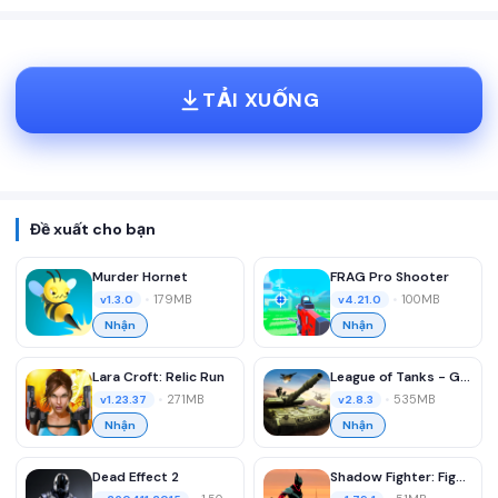
TẢI XUỐNG
Đề xuất cho bạn
Murder Hornet
FRAG Pro Shooter
•
179MB
•
100MB
v1.3.0
v4.21.0
Nhận
Nhận
Lara Croft: Relic Run
League of Tanks - Global War
•
271MB
•
535MB
v1.23.37
v2.8.3
Nhận
Nhận
Dead Effect 2
Shadow Fighter: Fighting Games