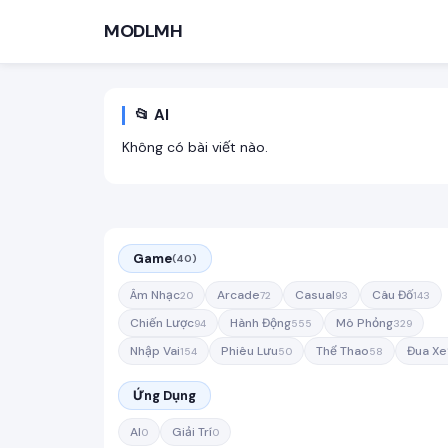
MODLMH
📂 AI
Không có bài viết nào.
TÌM KIẾM PHỔ BIẾN
Game
(40)
MOD APK
Game offline
Ứng dụng miễn phí
Âm Nhạc
Arcade
Casual
Câu Đố
20
72
93
143
Chiến Lược
Hành Động
Mô Phỏng
94
555
329
Nhập Vai
Phiêu Lưu
Thể Thao
Đua Xe
154
50
58
Ứng Dụng
AI
Giải Trí
0
0