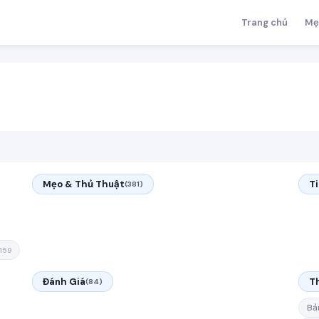
Trang chủ
Mẹ
Mẹo & Thủ Thuật
T
(381)
159
Đánh Giá
T
(84)
Bả