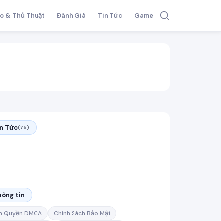
o & Thủ Thuật
Đánh Giá
Tin Tức
Game
in Tức
(75)
hông tin
n Quyền DMCA
Chính Sách Bảo Mật