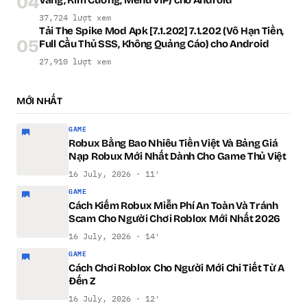
04
37,724 lượt xem
Tải The Spike Mod Apk [7.1.202] 7.1.202 (Vô Hạn Tiền,
05
Full Cầu Thủ SSS, Không Quảng Cáo) cho Android
27,910 lượt xem
MỚI NHẤT
GAME
Robux Bằng Bao Nhiêu Tiền Việt Và Bảng Giá
Nạp Robux Mới Nhất Dành Cho Game Thủ Việt
16 July, 2026 · 11′
GAME
Cách Kiếm Robux Miễn Phí An Toàn Và Tránh
Scam Cho Người Chơi Roblox Mới Nhất 2026
16 July, 2026 · 14′
GAME
Cách Chơi Roblox Cho Người Mới Chi Tiết Từ A
Đến Z
16 July, 2026 · 12′