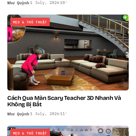
Như Quỳnh
1 July, 2026
10′
MẸO & THỦ THUẬT
Cách Qua Màn Scary Teacher 3D Nhanh Và
Không Bị Bắt
Như Quỳnh
1 July, 2026
11′
MẸO & THỦ THUẬT