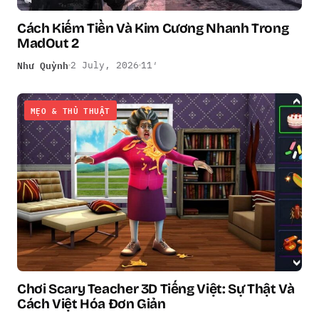
Cách Kiếm Tiền Và Kim Cương Nhanh Trong
MadOut 2
Như Quỳnh
2 July, 2026
11′
MẸO & THỦ THUẬT
Chơi Scary Teacher 3D Tiếng Việt: Sự Thật Và
Cách Việt Hóa Đơn Giản