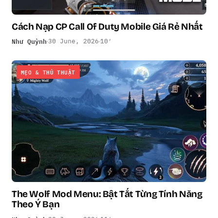
Cách Nạp CP Call Of Duty Mobile Giá Rẻ Nhất
Như Quỳnh
30 June, 2026
10′
MẸO & THỦ THUẬT
The Wolf Mod Menu: Bật Tắt Từng Tính Năng
Theo Ý Bạn