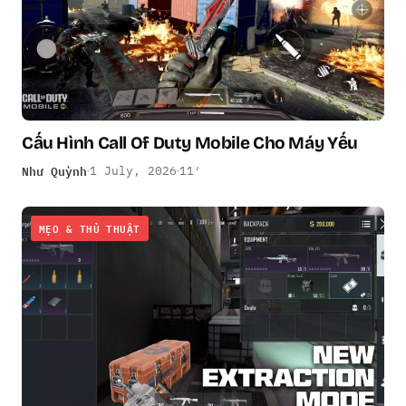
Cấu Hình Call Of Duty Mobile Cho Máy Yếu
Như Quỳnh
1 July, 2026
11′
MẸO & THỦ THUẬT