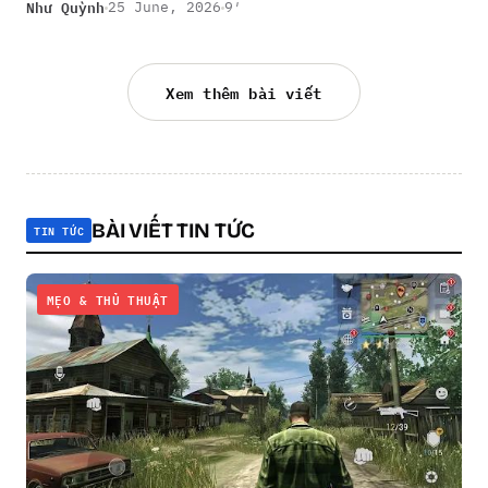
Như Quỳnh
25 June, 2026
9′
Xem thêm bài viết
BÀI VIẾT TIN TỨC
TIN TỨC
MẸO & THỦ THUẬT