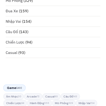
Mô Phỏng
(329)
Đua Xe
(159)
Nhập Vai
(154)
Câu Đố
(143)
Chiến Lược
(94)
Casual
(93)
Game
(40)
Âm Nhạc
Arcade
Casual
Câu Đố
20
72
93
143
Chiến Lược
Hành Động
Mô Phỏng
Nhập Vai
94
555
329
154