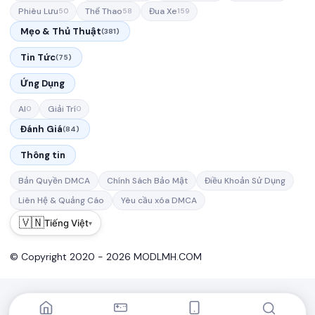
Phiêu Lưu
Thể Thao
Đua Xe
50
58
159
Mẹo & Thủ Thuật
(381)
Tin Tức
(75)
Ứng Dụng
AI
Giải Trí
0
0
Đánh Giá
(84)
Thông tin
Bản Quyền DMCA
Chính Sách Bảo Mật
Điều Khoản Sử Dụng
Liên Hệ & Quảng Cáo
Yêu cầu xóa DMCA
🇻🇳
Tiếng Việt
▾
© Copyright 2020 - 2026 MODLMH.COM