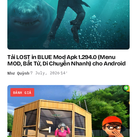
Tải LOST in BLUE Mod Apk 1.294.0 (Menu
MOD, Bất Tử, Di Chuyển Nhanh) cho Android
Như Quỳnh
7 July, 2026
14′
ĐÁNH GIÁ