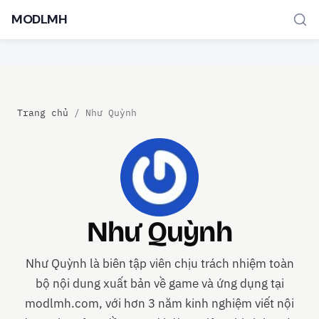
MODLMH
Trang chủ
/
Như Quỳnh
TÌM KIẾM PHỔ BIẾN
MOD APK
Game offline
Ứng dụng miễn phí
Như Quỳnh
Như Quỳnh là biên tập viên chịu trách nhiệm toàn
bộ nội dung xuất bản về game và ứng dụng tại
modlmh.com, với hơn 3 năm kinh nghiệm viết nội