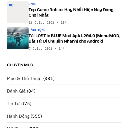
GAME
Top Game Roblox Hay Nhất Hiện Nay Đáng
Chơi Nhất
16 July, 2026 · 15′
HÀNH ĐỘNG
Tải LOST in BLUE Mod Apk 1.294.0 (Menu MOD,
Bất Tử, Di Chuyển Nhanh) cho Android
7 July, 2026 · 14′
CHUYÊN MỤC
Mẹo & Thủ Thuật
(381)
Đánh Giá
(84)
Tin Tức
(75)
Hành Động
(555)