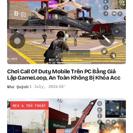
Chơi Call Of Duty Mobile Trên PC Bằng Giả
Lập GameLoop, An Toàn Không Bị Khóa Acc
Như Quỳnh
1 July, 2026
10′
MẸO & THỦ THUẬT