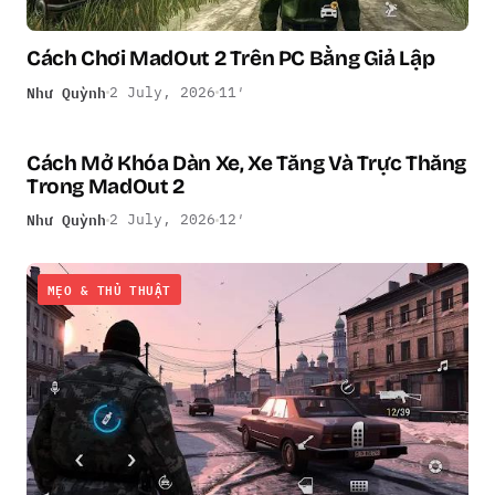
Cách Chơi MadOut 2 Trên PC Bằng Giả Lập
Như Quỳnh
2 July, 2026
11′
Cách Mở Khóa Dàn Xe, Xe Tăng Và Trực Thăng
MẸO & THỦ THUẬT
Trong MadOut 2
Như Quỳnh
2 July, 2026
12′
MẸO & THỦ THUẬT