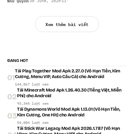
Như Quỳnh
30 June, 2026
11′
Xem thêm bài viết
ĐANG HOT
Tải Play Together Mod Apk 2.27.0 (Vô Hạn Tiền, Kim
01
Cương, Menu VIP, Auto Câu Cá) cho Android
144,867 lượt xem
Tải Minecraft Mod Apk 1.26.40.30 (Tiếng Việt, Miễn
02
Phí) cho Android
93,344 lượt xem
Tải Dynamons World Mod Apk 1.13.01 (Vô Hạn Tiền,
03
Kim Cương, One Hit) cho Android
54,084 lượt xem
Tải Stick War Legacy Mod Apk 2026.1.787 (Vô Hạn
Vàng, Kim Cương, Menu VIP) cho Android