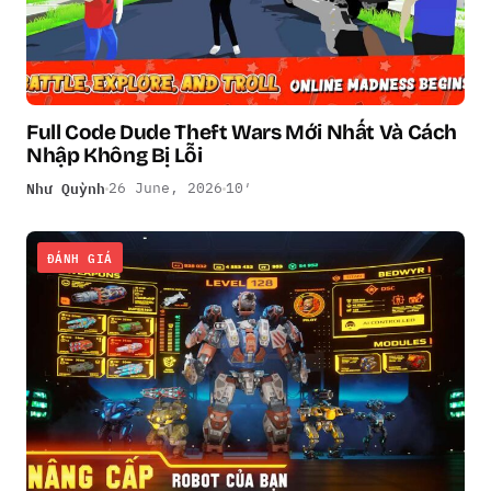
Full Code Dude Theft Wars Mới Nhất Và Cách
Nhập Không Bị Lỗi
Như Quỳnh
26 June, 2026
10′
ĐÁNH GIÁ