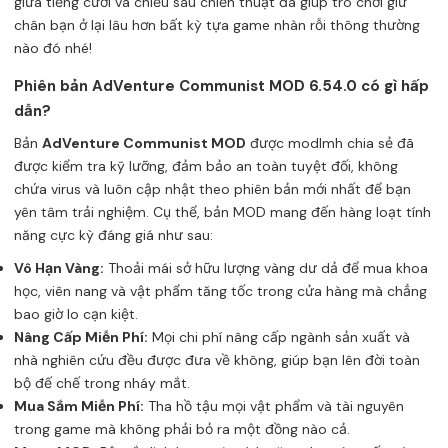
giữa tiếng cười và chiều sâu chiến thuật đã giúp trò chơi giữ
chân bạn ở lại lâu hơn bất kỳ tựa game nhàn rỗi thông thường
nào đó nhé!
Phiên bản AdVenture Communist MOD 6.54.0 có gì hấp
dẫn?
Bản
AdVenture Communist MOD
được modlmh chia sẻ đã
được kiểm tra kỹ lưỡng, đảm bảo an toàn tuyệt đối, không
chứa virus và luôn cập nhật theo phiên bản mới nhất để bạn
yên tâm trải nghiệm. Cụ thể, bản MOD mang đến hàng loạt tính
năng cực kỳ đáng giá như sau:
Vô Hạn Vàng:
Thoải mái sở hữu lượng vàng dư dả để mua khoa
học, viên nang và vật phẩm tăng tốc trong cửa hàng mà chẳng
bao giờ lo cạn kiệt.
Nâng Cấp Miễn Phí:
Mọi chi phí nâng cấp ngành sản xuất và
nhà nghiên cứu đều được đưa về không, giúp bạn lên đời toàn
bộ đế chế trong nháy mắt.
Mua Sắm Miễn Phí:
Tha hồ tậu mọi vật phẩm và tài nguyên
trong game mà không phải bỏ ra một đồng nào cả.