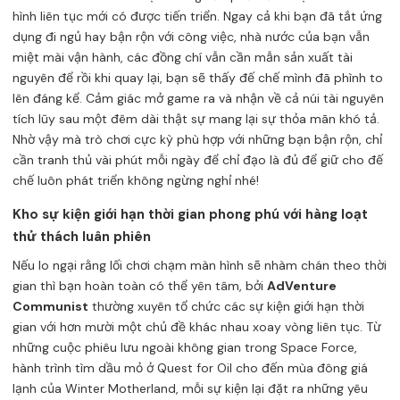
hình liên tục mới có được tiến triển. Ngay cả khi bạn đã tắt ứng
dụng đi ngủ hay bận rộn với công việc, nhà nước của bạn vẫn
miệt mài vận hành, các đồng chí vẫn cần mẫn sản xuất tài
nguyên để rồi khi quay lại, bạn sẽ thấy đế chế mình đã phình to
lên đáng kể. Cảm giác mở game ra và nhận về cả núi tài nguyên
tích lũy sau một đêm dài thật sự mang lại sự thỏa mãn khó tả.
Nhờ vậy mà trò chơi cực kỳ phù hợp với những bạn bận rộn, chỉ
cần tranh thủ vài phút mỗi ngày để chỉ đạo là đủ để giữ cho đế
chế luôn phát triển không ngừng nghỉ nhé!
Kho sự kiện giới hạn thời gian phong phú với hàng loạt
thử thách luân phiên
Nếu lo ngại rằng lối chơi chạm màn hình sẽ nhàm chán theo thời
gian thì bạn hoàn toàn có thể yên tâm, bởi
AdVenture
Communist
thường xuyên tổ chức các sự kiện giới hạn thời
gian với hơn mười một chủ đề khác nhau xoay vòng liên tục. Từ
những cuộc phiêu lưu ngoài không gian trong Space Force,
hành trình tìm dầu mỏ ở Quest for Oil cho đến mùa đông giá
lạnh của Winter Motherland, mỗi sự kiện lại đặt ra những yêu