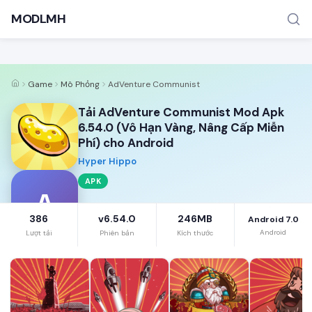
MODLMH
Game
Mô Phỏng
AdVenture Communist
Tải AdVenture Communist Mod Apk
6.54.0 (Vô Hạn Vàng, Nâng Cấp Miễn
Phí) cho Android
Hyper Hippo
TÌM KIẾM PHỔ BIẾN
APK
MOD APK
Game offline
Ứng dụng miễn phí
A
386
v6.54.0
246MB
Android 7.0
Android
Lượt tải
Phiên bản
Kích thước