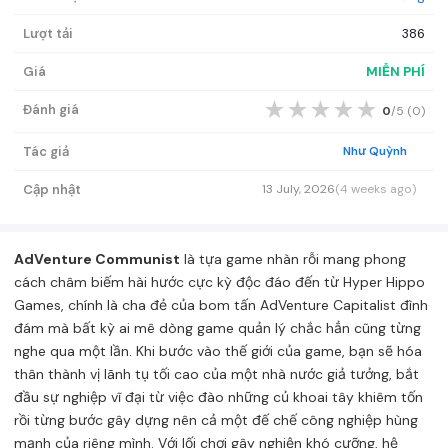
Lượt tải
386
Giá
MIỄN PHÍ
★
★
★
★
★
Đánh giá
0
/5 (
0
)
Tác giả
Như Quỳnh
Cập nhật
13 July, 2026
(4 weeks ago)
AdVenture Communist
là tựa game nhàn rỗi mang phong
cách châm biếm hài hước cực kỳ độc đáo đến từ Hyper Hippo
Games, chính là cha đẻ của bom tấn AdVenture Capitalist đình
đám mà bất kỳ ai mê dòng game quản lý chắc hẳn cũng từng
nghe qua một lần. Khi bước vào thế giới của game, bạn sẽ hóa
thân thành vị lãnh tụ tối cao của một nhà nước giả tưởng, bắt
đầu sự nghiệp vĩ đại từ việc đào những củ khoai tây khiêm tốn
rồi từng bước gây dựng nên cả một đế chế công nghiệp hùng
mạnh của riêng mình. Với lối chơi gây nghiện khó cưỡng, hệ