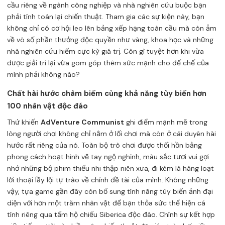
cầu riêng về ngành công nghiệp và nhà nghiên cứu buộc bạn
phải tính toán lại chiến thuật. Tham gia các sự kiện này, bạn
không chỉ có cơ hội leo lên bảng xếp hạng toàn cầu mà còn ẵm
về vô số phần thưởng độc quyền như vàng, khoa học và những
nhà nghiên cứu hiếm cực kỳ giá trị. Còn gì tuyệt hơn khi vừa
được giải trí lại vừa gom góp thêm sức mạnh cho đế chế của
mình phải không nào?
Chất hài hước châm biếm cùng khả năng tùy biến hơn
100 nhân vật độc đáo
Thứ khiến
AdVenture Communist
ghi điểm mạnh mẽ trong
lòng người chơi không chỉ nằm ở lối chơi mà còn ở cái duyên hài
hước rất riêng của nó. Toàn bộ trò chơi được thổi hồn bằng
phong cách hoạt hình vẽ tay ngộ nghĩnh, màu sắc tươi vui gợi
nhớ những bộ phim thiếu nhi thập niên xưa, đi kèm là hàng loạt
lời thoại lầy lội tự trào về chính đề tài của mình. Không những
vậy, tựa game gần đây còn bổ sung tính năng tùy biến ảnh đại
diện với hơn một trăm nhân vật để bạn thỏa sức thể hiện cá
tính riêng qua tấm hộ chiếu Siberica độc đáo. Chính sự kết hợp