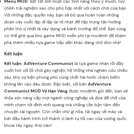
Menu MOD:
Bật tắt linh hoạt các tính năng theo ý muốn, tùy
chỉnh trải nghiệm sao cho phù hợp nhất với cách chơi của bạn.
Với những đặc quyền này, bạn sẽ bỏ qua hoàn toàn những
đoạn cày cuốc lặp đi lặp lại tẻ nhạt để tập trung tận hưởng
phần thú vị nhất là xây dựng và bành trướng đế chế. Bạn cũng
có thể ghé qua
kho game MOD miễn phí tại modlmh
để khám
phá thêm nhiều tựa game hấp dẫn khác đang chờ đón nhé!
Kết luận
Kết luận:
AdVenture Communist
là tựa game nhàn rỗi đầy
cuốn hút với lối chơi gây nghiện, hệ thống nhà nghiên cứu chiều
sâu, kho sự kiện phong phú cùng chất hài hước châm biếm
không lẫn vào đâu được. Đặc biệt, với bản
AdVenture
Communist MOD Vô Hạn Vàng
được modlmh gửi đến, bạn sẽ
thỏa sức nâng cấp mọi ngành công nghiệp và đưa đế chế của
mình chạm tới đỉnh vinh quang mà chẳng cần bận tâm đến
chuyện tài nguyên. Còn chần chừ gì nữa, tải ngay về máy và
bắt đầu hành trình trở thành vị lãnh tụ tối cao của vương quốc
khoai tây ngay thôi nào!