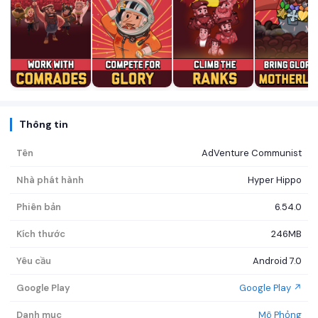
Thông tin
Tên
AdVenture Communist
Nhà phát hành
Hyper Hippo
Phiên bản
6.54.0
Kích thước
246MB
Yêu cầu
Android 7.0
Google Play
Google Play ↗
Danh mục
Mô Phỏng