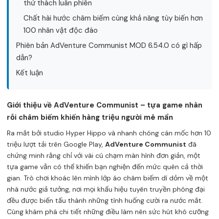
thử thách luân phiên
Chất hài hước châm biếm cùng khả năng tùy biến hơn
100 nhân vật độc đáo
Phiên bản AdVenture Communist MOD 6.54.0 có gì hấp
dẫn?
Kết luận
Giới thiệu về AdVenture Communist – tựa game nhàn
rỗi châm biếm khiến hàng triệu người mê mẩn
Ra mắt bởi studio Hyper Hippo và nhanh chóng cán mốc hơn 10
triệu lượt tải trên Google Play,
AdVenture Communist
đã
chứng minh rằng chỉ với vài cú chạm màn hình đơn giản, một
tựa game vẫn có thể khiến bạn nghiện đến mức quên cả thời
gian. Trò chơi khoác lên mình lớp áo châm biếm dí dỏm về một
nhà nước giả tưởng, nơi mọi khẩu hiệu tuyên truyền phóng đại
đều được biến tấu thành những tình huống cười ra nước mắt.
Cùng khám phá chi tiết những điều làm nên sức hút khó cưỡng