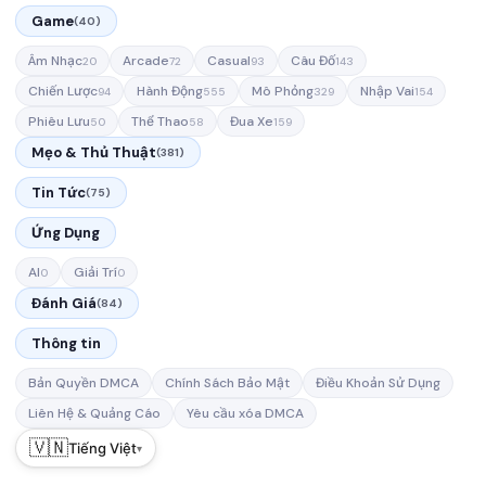
Game
(40)
Âm Nhạc
Arcade
Casual
Câu Đố
20
72
93
143
Chiến Lược
Hành Động
Mô Phỏng
Nhập Vai
94
555
329
154
Phiêu Lưu
Thể Thao
Đua Xe
50
58
159
Mẹo & Thủ Thuật
(381)
Tin Tức
(75)
Ứng Dụng
AI
Giải Trí
0
0
Đánh Giá
(84)
Thông tin
Bản Quyền DMCA
Chính Sách Bảo Mật
Điều Khoản Sử Dụng
Liên Hệ & Quảng Cáo
Yêu cầu xóa DMCA
🇻🇳
Tiếng Việt
▾