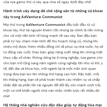
của tựa game thú vị này qua chia sẻ ngay dưới đây nhé!
Hành trình xây dựng đế chế cộng sản từ những củ khoai
tây trong AdVenture Communist
Mọi thứ trong
AdVenture Communist
đều bắt đầu từ củ
khoai tây, thứ tài nguyên khiêm tốn nhưng lại chính là nền móng
cho cả một nền kinh tế hùng mạnh về sau này. Ban đầu bạn
phải tự tay chạm màn hình để thu hoạch từng củ, nhưng khi
chiêu mộ được thêm nhiều đồng chí về phục vụ nhà nước, họ sẽ
tự động cày cuốc thay bạn, giúp năng suất tăng lên chóng mặt
theo cấp số nhân. Không dừng lại ở nông nghiệp, tựa game còn
cho bạn mở rộng sang năm ngành công nghiệp lớn như vũ khí, y
tế, đất đai và khoa học, mỗi ngành lại là một mắt xích quan
trọng đưa bạn leo lên những thứ hạng cao hơn. Đặc biệt, mỗi
khi thăng hạng, bạn sẽ phải hoàn thành các nhiệm vụ và chấp
nhận đặt lại phần lớn tài nguyên để đổi lấy sức mạnh vượt trội,
một cơ chế khiến người chơi cân nhắc chiến lược rất nhiều đó
nhé!
Hệ thống nhà nghiên cứu độc đáo giúp tự động hóa mọi