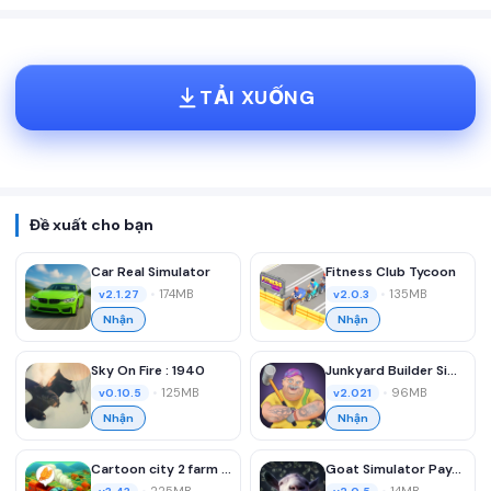
TẢI XUỐNG
Đề xuất cho bạn
Car Real Simulator
Fitness Club Tycoon
•
174MB
•
135MB
v2.1.27
v2.0.3
Nhận
Nhận
Sky On Fire : 1940
Junkyard Builder Simulator
•
125MB
•
96MB
v0.10.5
v2.021
Nhận
Nhận
Cartoon city 2 farm town story
Goat Simulator Payday