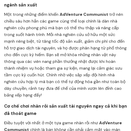
ngành sản xuất
Một trong những điểm khiến
AdVenture Communist
trở nên
chiều sâu hơn hẳn các game cùng thể loại chính là dàn nhà
nghiên cứu phong phú mà bạn có thể thu thập và nâng cấp
trong suốt hành trình. Mỗi nhà nghiên cứu sở hữu một sức
mạnh riêng biệt, từ tăng tốc độ sản xuất, giảm chi phí cho đến
hỗ trợ giao dịch tài nguyên, và họ được phân hạng từ phổ thông
cho đến cực kỳ hiếm. Bạn sẽ mở khóa những nhân vật này
thông qua các viên nang phần thưởng nhặt được khi hoàn
thành nhiệm vụ hoặc tham gia sự kiện, mang lại cảm giác sưu
tầm cực kỳ cuốn hút. Chính nhờ việc sắp xếp đội hình nhà
nghiên cứu hợp lý mà bạn có thể tự động hóa gần như toàn bộ
dây chuyền, rảnh tay đưa đế chế của mình vươn lên đỉnh cao
bảng xếp hạng đấy!
Cơ chế chơi nhàn rỗi sản xuất tài nguyên ngay cả khi bạn
đã thoát game
Điều tuyệt vời nhất ở một tựa game nhàn rỗi như
AdVenture
Communist
chính là bạn không cần phải cắm mặt vào màn