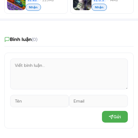
•
225MB
•
14MB
v3.43
v2.0.5
Nhận
Nhận
Bình luận
(0)
Gửi