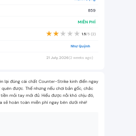
859
MIỄN PHÍ
★
★
★
★
★
1.5
/5 (
2
)
Như Quỳnh
21 July, 2026
(2 weeks ago)
ện lại đúng cái chất Counter-Strike kinh điển ngay
g quên được. Thế nhưng nếu chơi bản gốc, chắc
iền mỏi tay mới đủ. Hiểu được nỗi khó chịu đó,
 sẻ hoàn toàn miễn phí ngay bên dưới nhé!