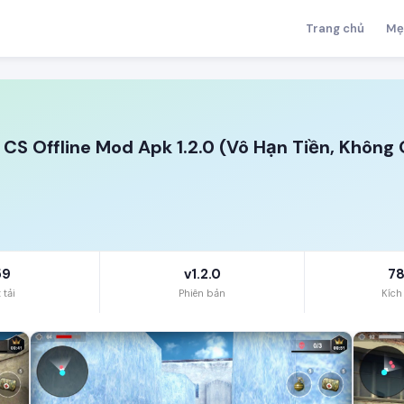
Trang chủ
Mẹ
: CS Offline Mod Apk 1.2.0 (Vô Hạn Tiền, Khôn
59
v1.2.0
7
 tải
Phiên bản
Kích