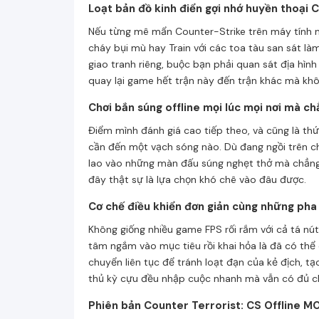
Loạt bản đồ kinh điển gợi nhớ huyền thoại 
Nếu từng mê mẩn Counter-Strike trên máy tính n
cháy bụi mù hay Train với các toa tàu san sát là
giao tranh riêng, buộc bạn phải quan sát địa hình
quay lại game hết trận này đến trận khác mà kh
Chơi bắn súng offline mọi lúc mọi nơi mà c
Điểm mình đánh giá cao tiếp theo, và cũng là th
cần đến một vạch sóng nào. Dù đang ngồi trên c
lao vào những màn đấu súng nghẹt thở mà chẳng p
đây thật sự là lựa chọn khó chê vào đâu được.
Cơ chế điều khiển đơn giản cùng những pha
Không giống nhiều game FPS rối rắm với cả tá nú
tâm ngắm vào mục tiêu rồi khai hỏa là đã có thể 
chuyển liên tục để tránh loạt đạn của kẻ địch, t
thủ kỳ cựu đều nhập cuộc nhanh mà vẫn có đủ ch
Phiên bản Counter Terrorist: CS Offline MO