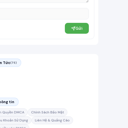
Gửi
in Tức
(75)
hông tin
n Quyền DMCA
Chính Sách Bảo Mật
ều Khoản Sử Dụng
Liên Hệ & Quảng Cáo