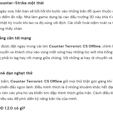
Counter-Strike một thời
gày xưa, hẳn bạn sẽ bồi hồi khi bước vào những bản đồ quen thuộc 
m điểm ẩn nấp. Nhà làm game dựng lại các đấu trường 3D này khá tỉ 
 thật kỹ trước khi lao ra đọ súng với địch. Cái chất hoài niệm toát r
ông thấy chán.
hẳng cần tới mạng
ứ được đặt ngay trong cái tên
Counter Terrorist: CS Offline
, chính
huyến xe khách chui vào vùng mất sóng hay những lúc wifi nhà bỗng
hải lo lag hay rớt mạng giữa chừng. Với những ai hay di chuyển và
 né đạn nghẹt thở
t bấm,
Counter Terrorist: CS Offline
giữ mọi thứ thật gọn gàng khi
chiến đấu ngon lành. Điều mình thích là ở những khoảnh khắc hết đạn
ạo nên các pha hú vía khiến tim đập thình thịch giữa trận. Cách điều
iều sâu để phô diễn kỹ năng bắn tỉa của mình.
D 1.2.0 có gì?