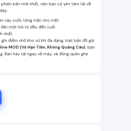
phiên bản mới nhất, nên bạn cứ yên tâm tải về
đây:
ần cày cuốc từng trận cho mệt.
iền một hơi từ đầu đến cuối.
h nhất.
ghi điểm nhờ kho vũ khí đa dạng, loạt bản đồ gợi
fline MOD (Vô Hạn Tiền, Không Quảng Cáo)
, bạn
g. Bạn hãy tải ngay về máy, và đừng quên ghé