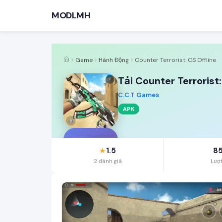
MODLMH
Game
Hành Động
Counter Terrorist: CS Offline
Tải Counter Terrorist
C.C.T Games
APK
TÌM KIẾM PHỔ BIẾN
MOD APK
Game offline
Ứng dụng miễn phí
C
1.5
8
★
2 đánh giá
Lượt