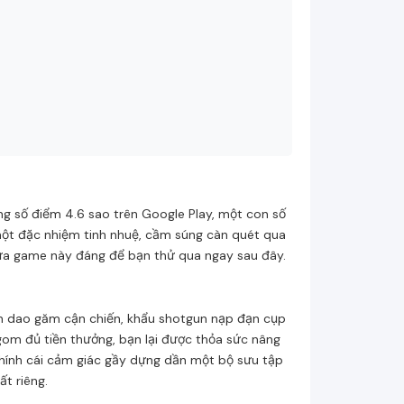
g số điểm 4.6 sao trên Google Play, một con số
một đặc nhiệm tinh nhuệ, cầm súng càn quét qua
 tựa game này đáng để bạn thử qua ngay sau đây.
con dao găm cận chiến, khẩu shotgun nạp đạn cụp
gom đủ tiền thưởng, bạn lại được thỏa sức nâng
Chính cái cảm giác gầy dựng dần một bộ sưu tập
t riêng.