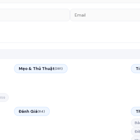
Mẹo & Thủ Thuật
T
(381)
159
Đánh Giá
T
(84)
Bả
Đi