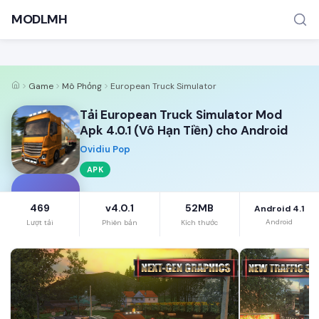
MODLMH
Game
Mô Phỏng
European Truck Simulator
Tải European Truck Simulator Mod
Apk 4.0.1 (Vô Hạn Tiền) cho Android
Ovidiu Pop
APK
TÌM KIẾM PHỔ BIẾN
MOD APK
Game offline
Ứng dụng miễn phí
E
469
v4.0.1
52MB
Android 4.1
Android
Lượt tải
Phiên bản
Kích thước