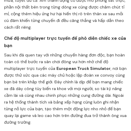
mưa, tuyết đủ cả. Âm thanh động cơ được mô phỏng sát thực,
phần nội thất bên trong từng dòng xe cũng được chăm chút tỉ
mỉ, cộng thêm hiệu ứng hư hại hiển thị rõ trên thân xe sau mỗi
cú đâm khiến từng chuyến đi đều căng thẳng và hấp dẫn theo
cách rất riêng.
Chế độ multiplayer trực tuyến để phô diễn chiếc xe của
bạn
Sau khi đã quen tay với những chuyến hàng đơn độc, bạn hoàn
toàn có thể bước ra sân chơi đông vui hơn nhờ chế độ
multiplayer trực tuyến của
European Truck Simulator
, nơi bạn
được thử sức qua các máy chủ hoặc lập đoàn xe convoy cùng
bạn bè trên khắp thế giới. Đây chính là dịp để bạn mang chiếc
xe đã dày công tùy biến ra khoe với mọi người, so tài kỹ năng
cầm lái và cùng nhau chinh phục những cung đường dài. Ngoài
ra hệ thống thành tích và bảng xếp hạng cũng luôn ghi nhận
từng nỗ lực của bạn, tạo thêm một động lực nho nhỏ để bạn
quay lại game và leo cao hơn trên đường đua trở thành ông vua
đường trường.