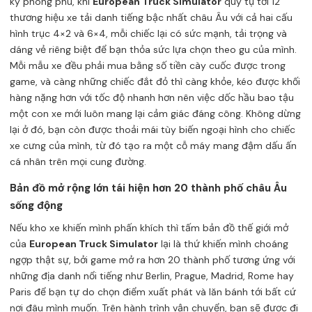
kỳ phong phú, khi
European Truck Simulator
quy tụ tới 12
thương hiệu xe tải danh tiếng bậc nhất châu Âu với cả hai cấu
hình trục 4×2 và 6×4, mỗi chiếc lại có sức mạnh, tải trọng và
dáng vẻ riêng biệt để bạn thỏa sức lựa chọn theo gu của mình.
Mỗi mẫu xe đều phải mua bằng số tiền cày cuốc được trong
game, và càng những chiếc đắt đỏ thì càng khỏe, kéo được khối
hàng nặng hơn với tốc độ nhanh hơn nên việc dốc hầu bao tậu
một con xe mới luôn mang lại cảm giác đáng công. Không dừng
lại ở đó, bạn còn được thoải mái tùy biến ngoại hình cho chiếc
xe cưng của mình, từ đó tạo ra một cỗ máy mang đậm dấu ấn
cá nhân trên mọi cung đường.
Bản đồ mở rộng lớn tái hiện hơn 20 thành phố châu Âu
sống động
Nếu kho xe khiến mình phấn khích thì tấm bản đồ thế giới mở
của
European Truck Simulator
lại là thứ khiến mình choáng
ngợp thật sự, bởi game mở ra hơn 20 thành phố tương ứng với
những địa danh nổi tiếng như Berlin, Prague, Madrid, Rome hay
Paris để bạn tự do chọn điểm xuất phát và lăn bánh tới bất cứ
nơi đâu mình muốn. Trên hành trình vận chuyển, bạn sẽ được đi