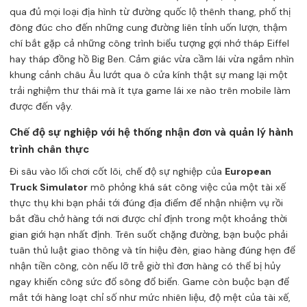
qua đủ mọi loại địa hình từ đường quốc lộ thênh thang, phố thị
đông đúc cho đến những cung đường liên tỉnh uốn lượn, thậm
chí bắt gặp cả những công trình biểu tượng gợi nhớ tháp Eiffel
hay tháp đồng hồ Big Ben. Cảm giác vừa cầm lái vừa ngắm nhìn
khung cảnh châu Âu lướt qua ô cửa kính thật sự mang lại một
trải nghiệm thư thái mà ít tựa game lái xe nào trên mobile làm
được đến vậy.
Chế độ sự nghiệp với hệ thống nhận đơn và quản lý hành
trình chân thực
Đi sâu vào lối chơi cốt lõi, chế độ sự nghiệp của
European
Truck Simulator
mô phỏng khá sát công việc của một tài xế
thực thụ khi bạn phải tới đúng địa điểm để nhận nhiệm vụ rồi
bắt đầu chở hàng tới nơi được chỉ định trong một khoảng thời
gian giới hạn nhất định. Trên suốt chặng đường, bạn buộc phải
tuân thủ luật giao thông và tín hiệu đèn, giao hàng đúng hẹn để
nhận tiền công, còn nếu lỡ trễ giờ thì đơn hàng có thể bị hủy
ngay khiến công sức đổ sông đổ biển. Game còn buộc bạn để
mắt tới hàng loạt chỉ số như mức nhiên liệu, độ mệt của tài xế,