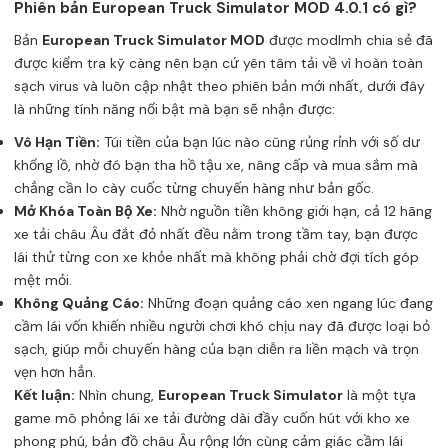
Phiên bản European Truck Simulator MOD 4.0.1 có gì?
Bản
European Truck Simulator MOD
được modlmh chia sẻ đã
được kiểm tra kỹ càng nên bạn cứ yên tâm tải về vì hoàn toàn
sạch virus và luôn cập nhật theo phiên bản mới nhất, dưới đây
là những tính năng nổi bật mà bạn sẽ nhận được:
Vô Hạn Tiền:
Túi tiền của bạn lúc nào cũng rủng rỉnh với số dư
khổng lồ, nhờ đó bạn tha hồ tậu xe, nâng cấp và mua sắm mà
chẳng cần lo cày cuốc từng chuyến hàng như bản gốc.
Mở Khóa Toàn Bộ Xe:
Nhờ nguồn tiền không giới hạn, cả 12 hãng
xe tải châu Âu đắt đỏ nhất đều nằm trong tầm tay, bạn được
lái thử từng con xe khỏe nhất mà không phải chờ đợi tích góp
mệt mỏi.
Không Quảng Cáo:
Những đoạn quảng cáo xen ngang lúc đang
cầm lái vốn khiến nhiều người chơi khó chịu nay đã được loại bỏ
sạch, giúp mỗi chuyến hàng của bạn diễn ra liền mạch và trọn
vẹn hơn hẳn.
Kết luận:
Nhìn chung,
European Truck Simulator
là một tựa
game mô phỏng lái xe tải đường dài đầy cuốn hút với kho xe
phong phú, bản đồ châu Âu rộng lớn cùng cảm giác cầm lái