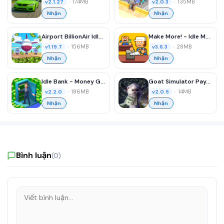
•
174MB
•
135MB
v2.1.27
v2.0.3
Nhận
Nhận
Airport BillionAir Idle Tycoon
Make More! - Idle Manager
•
156MB
•
28MB
v1.19.7
v3.6.3
Nhận
Nhận
Idle Bank - Money Games
Goat Simulator Payday
•
186MB
•
14MB
v2.2.0
v2.0.5
Nhận
Nhận
Bình luận
(0)