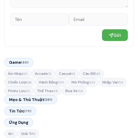
Gửi
Game
(40)
Âm Nhạc
Arcade
Casual
Câu Đố
20
72
93
143
Chiến Lược
Hành Động
Mô Phỏng
Nhập Vai
94
555
329
154
Phiêu Lưu
Thể Thao
Đua Xe
50
58
159
Mẹo & Thủ Thuật
(381)
Tin Tức
(75)
Ứng Dụng
AI
Giải Trí
0
0