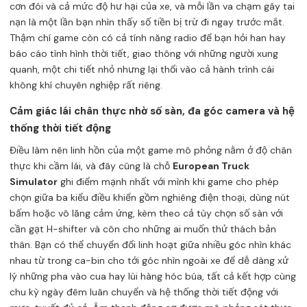
cơn đói và cả mức độ hư hại của xe, và mỗi lần va chạm gây tai
nạn là một lần bạn nhìn thấy số tiền bị trừ đi ngay trước mắt.
Thậm chí game còn có cả tính năng radio để bạn hỏi han hay
báo cáo tình hình thời tiết, giao thông với những người xung
quanh, một chi tiết nhỏ nhưng lại thổi vào cả hành trình cái
không khí chuyên nghiệp rất riêng.
Cảm giác lái chân thực nhờ số sàn, đa góc camera và hệ
thống thời tiết động
Điều làm nên linh hồn của một game mô phỏng nằm ở độ chân
thực khi cầm lái, và đây cũng là chỗ
European Truck
Simulator
ghi điểm mạnh nhất với mình khi game cho phép
chọn giữa ba kiểu điều khiển gồm nghiêng điện thoại, dùng nút
bấm hoặc vô lăng cảm ứng, kèm theo cả tùy chọn số sàn với
cần gạt H-shifter và côn cho những ai muốn thử thách bản
thân. Bạn có thể chuyển đổi linh hoạt giữa nhiều góc nhìn khác
nhau từ trong ca-bin cho tới góc nhìn ngoài xe để dễ dàng xử
lý những pha vào cua hay lùi hàng hóc búa, tất cả kết hợp cùng
chu kỳ ngày đêm luân chuyển và hệ thống thời tiết động với