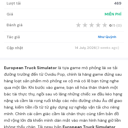
Lượt tải
469
Giá
MIỄN PHÍ
★
★
★
★
★
Đánh giá
0
/5 (
0
)
Tác giả
Như Quỳnh
Cập nhật
14 July, 2026
(3 weeks ago)
European Truck Simulator
là tựa game mô phỏng lái xe tải
đường trường đến từ Ovidiu Pop, chính là hãng game đứng sau
hàng loạt sản phẩm mô phỏng xe cộ mà có lẽ bạn từng nghe
qua một lần. Khi bước vào game, bạn sẽ hóa thân thành một
bác tài thực thụ, ngồi sau vô lăng những chiếc xe đầu kéo hạng
nặng và cầm lái rong ruổi khắp các nẻo đường châu Âu để giao
hàng, kiếm tiền rồi từ từ gây dựng sự nghiệp vận tải cho riêng
mình. Chính cái cảm giác cầm lái chân thực cùng tấm bản đồ
mở rộng lớn đã khiến mình dán mắt vào màn hình hàng giờ liền
không thấy chán. Tải ngay bản
European Truck Simulator