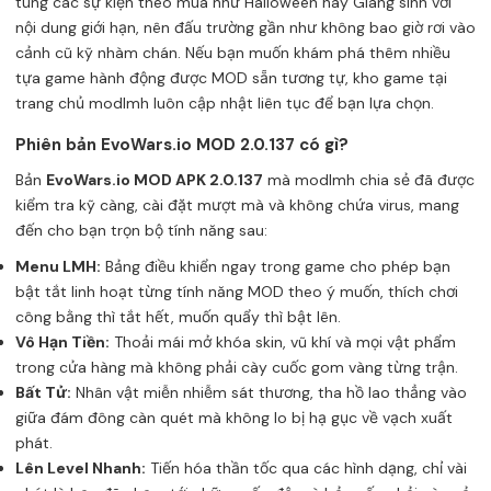
tung các sự kiện theo mùa như Halloween hay Giáng sinh với
nội dung giới hạn, nên đấu trường gần như không bao giờ rơi vào
cảnh cũ kỹ nhàm chán. Nếu bạn muốn khám phá thêm nhiều
tựa game hành động được MOD sẵn tương tự, kho game tại
trang chủ
modlmh
luôn cập nhật liên tục để bạn lựa chọn.
Phiên bản EvoWars.io MOD 2.0.137 có gì?
Bản
EvoWars.io MOD APK 2.0.137
mà modlmh chia sẻ đã được
kiểm tra kỹ càng, cài đặt mượt mà và không chứa virus, mang
đến cho bạn trọn bộ tính năng sau:
Menu LMH:
Bảng điều khiển ngay trong game cho phép bạn
bật tắt linh hoạt từng tính năng MOD theo ý muốn, thích chơi
công bằng thì tắt hết, muốn quẩy thì bật lên.
Vô Hạn Tiền:
Thoải mái mở khóa skin, vũ khí và mọi vật phẩm
trong cửa hàng mà không phải cày cuốc gom vàng từng trận.
Bất Tử:
Nhân vật miễn nhiễm sát thương, tha hồ lao thẳng vào
giữa đám đông càn quét mà không lo bị hạ gục về vạch xuất
phát.
Lên Level Nhanh:
Tiến hóa thần tốc qua các hình dạng, chỉ vài