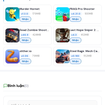
Murder Hornet
FRAG Pro Shooter
•
179MB
•
100MB
v1.3.0
v4.21.0
Nhận
Nhận
Dead Zombie Shooter: Survival
Last Hope Sniper 2: Zombie War
•
424MB
•
412MB
v46.9
v4.3
Nhận
Nhận
slither.io
Steel Rage: Mech Cars PvP War
•
79MB
•
152MB
v3.06
v0.183
Nhận
Nhận
Bình luận
(0)