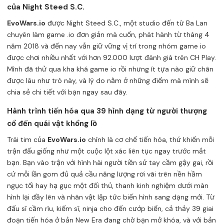
của Night Steed S.C.
EvoWars.io
được Night Steed S.C., một studio đến từ Ba Lan
chuyên làm game .io đơn giản mà cuốn, phát hành từ tháng 4
năm 2018 và đến nay vẫn giữ vững vị trí trong nhóm game io
được chơi nhiều nhất với hơn 92.000 lượt đánh giá trên CH Play.
Mình đã thử qua kha khá game io rồi nhưng ít tựa nào giữ chân
được lâu như trò này, và lý do nằm ở những điểm mà mình sẽ
chia sẻ chi tiết với bạn ngay sau đây.
Hành trình tiến hóa qua 39 hình dạng từ người thượng
cổ đến quái vật khổng lồ
Trái tim của
EvoWars.io
chính là cơ chế tiến hóa, thứ khiến mỗi
trận đấu giống như một cuộc lột xác liên tục ngay trước mắt
bạn. Bạn vào trận với hình hài người tiền sử tay cầm gậy gai, rồi
cứ mỗi lần gom đủ quả cầu năng lượng rơi vãi trên nền hầm
ngục tối hay hạ gục một đối thủ, thanh kinh nghiệm dưới màn
hình lại đầy lên và nhân vật lập tức biến hình sang dạng mới. Từ
đấu sĩ cầm rìu, kiếm sĩ, ninja cho đến cướp biển, cả thảy 39 giai
đoạn tiến hóa ở bản New Era đang chờ bạn mở khóa, và với bản