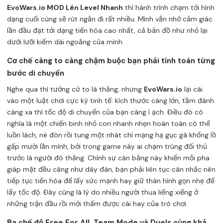
EvoWars.io MOD Lên Level Nhanh
thì hành trình chạm tới hình
dạng cuối cùng sẽ rút ngắn đi rất nhiều. Mình vẫn nhớ cảm giác
lần đầu đạt tới dạng tiến hóa cao nhất, cả bản đồ như nhỏ lại
dưới lưỡi kiếm dài ngoằng của mình.
Cơ chế càng to càng chậm buộc bạn phải tính toán từng
bước di chuyển
Nghe qua thì tưởng cứ to là thắng, nhưng
EvoWars.io
lại cài
vào một luật chơi cực kỳ tinh tế: kích thước càng lớn, tầm đánh
càng xa thì tốc độ di chuyển của bạn càng ì ạch. Điều đó có
nghĩa là một chiến binh nhỏ con nhanh nhẹn hoàn toàn có thể
luồn lách, né đòn rồi tung một nhát chí mạng hạ gục gã khổng lồ
gấp mười lần mình, bởi trong game này ai chạm trúng đối thủ
trước là người đó thắng. Chính sự cân bằng này khiến mỗi pha
giáp mặt đều căng như dây đàn, bạn phải liên tục cân nhắc nên
tiếp tục tiến hóa để lấy sức mạnh hay giữ thân hình gọn nhẹ để
lấy tốc độ. Đây cũng là lý do nhiều người thua liểng xiểng ở
những trận đầu rồi mới thấm được cái hay của trò chơi.
Ba chế độ Free For All, Team Mode và Duels cùng khả