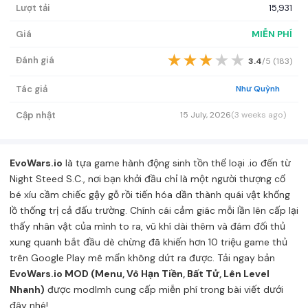
Lượt tải
15,931
Giá
MIỄN PHÍ
★
★
★
★
★
Đánh giá
3.4
/5 (
183
)
Tác giả
Như Quỳnh
Cập nhật
15 July, 2026
(3 weeks ago)
EvoWars.io
là tựa game hành động sinh tồn thể loại .io đến từ
Night Steed S.C., nơi bạn khởi đầu chỉ là một người thượng cổ
bé xíu cầm chiếc gậy gỗ rồi tiến hóa dần thành quái vật khổng
lồ thống trị cả đấu trường. Chính cái cảm giác mỗi lần lên cấp lại
thấy nhân vật của mình to ra, vũ khí dài thêm và đám đối thủ
xung quanh bắt đầu dè chừng đã khiến hơn 10 triệu game thủ
trên Google Play mê mẩn không dứt ra được. Tải ngay bản
EvoWars.io MOD (Menu, Vô Hạn Tiền, Bất Tử, Lên Level
Nhanh)
được modlmh cung cấp miễn phí trong bài viết dưới
đây nhé!