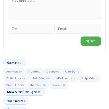
Gửi
Game
(40)
Âm Nhạc
Arcade
Casual
Câu Đố
20
72
93
143
Chiến Lược
Hành Động
Mô Phỏng
Nhập Vai
94
555
329
154
Phiêu Lưu
Thể Thao
Đua Xe
50
58
159
Mẹo & Thủ Thuật
(381)
Tin Tức
(75)