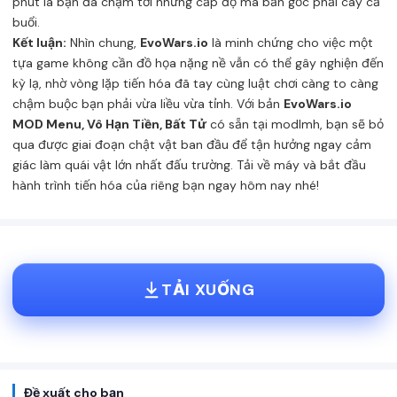
phút là bạn đã chạm tới những cấp độ mà bản gốc phải cày cả
buổi.
Kết luận:
Nhìn chung,
EvoWars.io
là minh chứng cho việc một
tựa game không cần đồ họa nặng nề vẫn có thể gây nghiện đến
kỳ lạ, nhờ vòng lặp tiến hóa đã tay cùng luật chơi càng to càng
chậm buộc bạn phải vừa liều vừa tỉnh. Với bản
EvoWars.io
MOD Menu, Vô Hạn Tiền, Bất Tử
có sẵn tại modlmh, bạn sẽ bỏ
qua được giai đoạn chật vật ban đầu để tận hưởng ngay cảm
giác làm quái vật lớn nhất đấu trường. Tải về máy và bắt đầu
hành trình tiến hóa của riêng bạn ngay hôm nay nhé!
TẢI XUỐNG
Đề xuất cho bạn