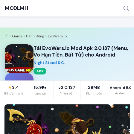
MODLMH
Game
Hành Động
EvoWars.io
Tải EvoWars.io Mod Apk 2.0.137 (Menu,
Vô Hạn Tiền, Bất Tử) cho Android
Night Steed S.C.
APK
TÌM KIẾM PHỔ BIẾN
MOD APK
Game offline
Ứng dụng miễn phí
E
3.4
15.9K+
v2.0.137
28MB
★
Android 5.0
Android
183 đánh giá
Lượt tải
Phiên bản
Kích thước