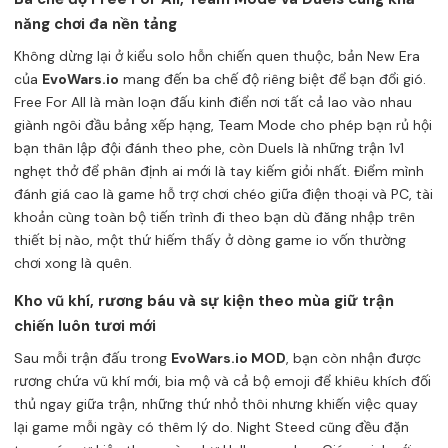
năng chơi đa nền tảng
Không dừng lại ở kiểu solo hỗn chiến quen thuộc, bản New Era
của
EvoWars.io
mang đến ba chế độ riêng biệt để bạn đổi gió.
Free For All là màn loạn đấu kinh điển nơi tất cả lao vào nhau
giành ngôi đầu bảng xếp hạng, Team Mode cho phép bạn rủ hội
bạn thân lập đội đánh theo phe, còn Duels là những trận 1v1
nghẹt thở để phân định ai mới là tay kiếm giỏi nhất. Điểm mình
đánh giá cao là game hỗ trợ chơi chéo giữa điện thoại và PC, tài
khoản cùng toàn bộ tiến trình đi theo bạn dù đăng nhập trên
thiết bị nào, một thứ hiếm thấy ở dòng game io vốn thường
chơi xong là quên.
Kho vũ khí, rương báu và sự kiện theo mùa giữ trận
chiến luôn tươi mới
Sau mỗi trận đấu trong
EvoWars.io MOD
, bạn còn nhận được
rương chứa vũ khí mới, bia mộ và cả bộ emoji để khiêu khích đối
thủ ngay giữa trận, những thứ nhỏ thôi nhưng khiến việc quay
lại game mỗi ngày có thêm lý do. Night Steed cũng đều đặn