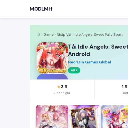
MODLMH
Game
Nhập Vai
Idle Angels: Sweet Pulls Event
Tải Idle Angels: Swee
Android
Neorigin Games Global
TÌM KIẾM PHỔ BIẾN
APK
MOD APK
Game offline
Ứng dụng miễn phí
I
3.9
1.
★
7 đánh giá
Lượt