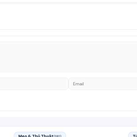
Mẹo & Thủ Thuật
T
(381)