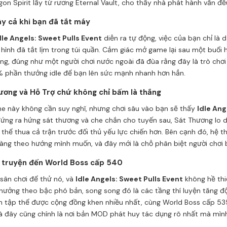
 Spirit lấy từ rương Eternal Vault, cho thấy nhà phát hành vẫn đề
ày cả khi bạn đã tắt máy
dle Angels: Sweet Pulls Event
diễn ra tự động, việc của bạn chỉ là 
 hình đã tắt lịm trong túi quần. Cảm giác mở game lại sau một buổi 
iêng, đúng như một người chơi nước ngoài đã đùa rằng đây là trò ch
 phần thưởng idle để bạn lên sức mạnh nhanh hơn hẳn.
hương và Hỗ Trợ chứ không chỉ bấm là thắng
me này không cần suy nghĩ, nhưng chơi sâu vào bạn sẽ thấy
Idle Ang
đứng ra hứng sát thương và che chắn cho tuyến sau, Sát Thương lo dứ
ó thể thua cả trận trước đối thủ yếu lực chiến hơn. Bên cạnh đó, hệ t
ng theo hướng mình muốn, và đây mới là chỗ phân biệt người chơi bi
t truyện đến World Boss cấp 540
 sân chơi để thử nó, và
Idle Angels: Sweet Pulls Event
không hề thi
thưởng theo bậc phó bản, song song đó là các tầng thí luyện tăng đ
iện tập thể được cộng đồng khen nhiều nhất, cùng World Boss cấp 53
 và đây cũng chính là nơi bản MOD phát huy tác dụng rõ nhất mà mình