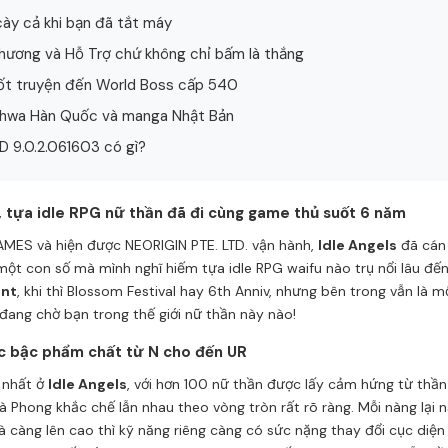
cày cả khi bạn đã tắt máy
Thương và Hỗ Trợ chứ không chỉ bấm là thắng
cốt truyện đến World Boss cấp 540
nhwa Hàn Quốc và manga Nhật Bản
D 9.0.2.061603 có gì?
t, tựa idle RPG nữ thần đã đi cùng game thủ suốt 6 năm
MES và hiện được NEORIGIN PTE. LTD. vận hành,
Idle Angels
đã cán 
ột con số mà mình nghĩ hiếm tựa idle RPG waifu nào trụ nổi lâu đến vậ
ent
, khi thì Blossom Festival hay 6th Anniv, nhưng bên trong vẫn là m
đang chờ bạn trong thế giới nữ thần này nào!
ác bậc phẩm chất từ N cho đến UR
u nhất ở
Idle Angels
, với hơn 100 nữ thần được lấy cảm hứng từ thầ
à Phong khắc chế lẫn nhau theo vòng tròn rất rõ ràng. Mỗi nàng lại 
 càng lên cao thì kỹ năng riêng càng có sức nặng thay đổi cục diện