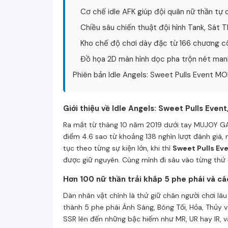
Cơ chế idle AFK giúp đội quân nữ thần tự 
Chiều sâu chiến thuật đội hình Tank, Sát 
Kho chế độ chơi dày đặc từ 166 chương 
Đồ họa 2D màn hình dọc pha trộn nét ma
Phiên bản Idle Angels: Sweet Pulls Event MO
Giới thiệu về Idle Angels: Sweet Pulls Even
Ra mắt từ tháng 10 năm 2019 dưới tay MUJOY GA
điểm 4.6 sao từ khoảng 138 nghìn lượt đánh giá, m
tục theo từng sự kiện lớn, khi thì
Sweet Pulls Ev
được giữ nguyên. Cùng mình đi sâu vào từng thứ 
Hơn 100 nữ thần trải khắp 5 phe phái và c
Dàn nhân vật chính là thứ giữ chân người chơi lâ
thành 5 phe phái Ánh Sáng, Bóng Tối, Hỏa, Thủy v
SSR lên đến những bậc hiếm như MR, UR hay IR, và