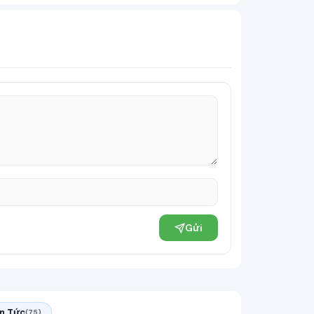
Gửi
in Tức
(75)