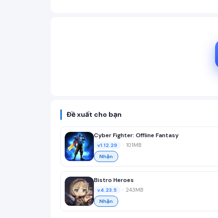
Đề xuất cho bạn
Cyber Fighter: Offline Fantasy
•
101MB
v1.12.29
Nhận
Bistro Heroes
•
243MB
v4.23.5
Nhận