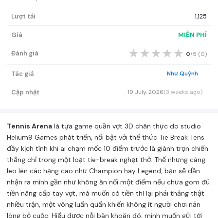
Lượt tải
1,125
Giá
MIỄN PHÍ
★
★
★
★
★
Đánh giá
0
/5 (
0
)
Tác giả
Như Quỳnh
Cập nhật
19 July, 2026
(3 weeks ago)
Tennis Arena
là tựa game quần vợt 3D chân thực do studio
Helium9 Games phát triển, nổi bật với thể thức Tie Break Tens
đầy kịch tính khi ai chạm mốc 10 điểm trước là giành trọn chiến
thắng chỉ trong một loạt tie-break nghẹt thở. Thế nhưng càng
leo lên các hạng cao như Champion hay Legend, bạn sẽ dần
nhận ra mình gần như không ăn nổi một điểm nếu chưa gom đủ
tiền nâng cấp tay vợt, mà muốn có tiền thì lại phải thắng thật
nhiều trận, một vòng luẩn quẩn khiến không ít người chơi nản
lòng bỏ cuộc. Hiểu được nỗi băn khoăn đó, mình muốn gửi tới