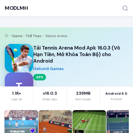
MODLMH
Game
Thể Thao
Tennis Arena
Tải Tennis Arena Mod Apk 16.0.3 (Vô
Hạn Tiền, Mở Khóa Toàn Bộ) cho
Android
Helium9 Games
TÌM KIẾM PHỔ BIẾN
APK
MOD APK
Game offline
Ứng dụng miễn phí
T
1.1K+
v16.0.3
239MB
Android 6.0
Android
Lượt tải
Phiên bản
Kích thước