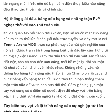
lẫn ngang màn hình, nên dù bạn cầm điện thoại kiểu nào cũng
đều thao tác thoải mái và chính xác.
Hệ thống giải đấu, bảng xếp hạng và những trận PvP
nghẹt thở với cao thủ toàn cầu
Khi đã quen tay với cách điều khiển, bạn sẽ muốn mang kỹ năng
của mình ra thử lửa ở các giải đấu trực tuyến, và đây mới là nơi
Tennis Arena MOD
thực sự phát huy sức hút gây nghiện của
nó. Bạn được tranh tài trong hàng loạt giải đấu lấy cảm hứng từ
những sự kiện Grand Slam, thi đấu trên đủ loại mặt sân từ sân
đất nện, sân cỏ cho đến sân cứng, mỗi bề mặt lại đòi hỏi một
lối chơi và cách di chuyển khác nhau. Không những vậy, hệ
thống leo hạng từ những nấc thấp lên tới Champion rồi Legend
cùng bảng xếp hạng toàn cầu luôn thôi thúc bạn thắng thêm
một trận nữa để vươn cao hơn đối thủ. Cảm giác hạ gục một
tay vợt sừng sỏ ở điểm số quyết định để nhảy vọt trên bảng
xếp hạng thật sự khiến người ta khó lòng đặt điện thoại xuống.
Tùy biến tay vợt và lộ trình nâng cấp sự nghiệp từ tân