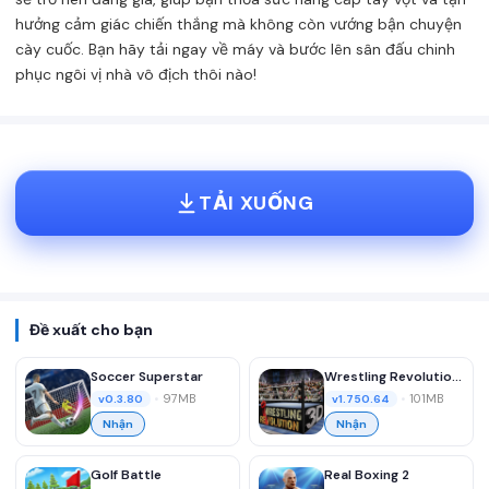
hưởng cảm giác chiến thắng mà không còn vướng bận chuyện
cày cuốc. Bạn hãy tải ngay về máy và bước lên sân đấu chinh
phục ngôi vị nhà vô địch thôi nào!
TẢI XUỐNG
Đề xuất cho bạn
Soccer Superstar
Wrestling Revolution 3D
•
97MB
•
101MB
v0.3.80
v1.750.64
Nhận
Nhận
Golf Battle
Real Boxing 2