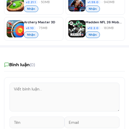
•
50MB
•
943MB
v2.21.1
v1.59.0
Nhận
Nhận
Archery Master 3D
Madden NFL 26 Mobile Football
•
75MB
•
183MB
v3.10
v12.2.0
Nhận
Nhận
Bình luận
(0)