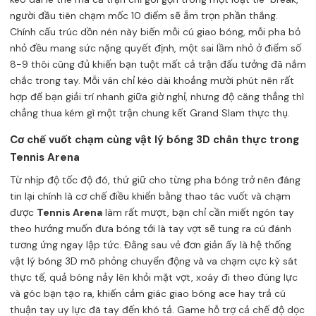
người đầu tiên chạm mốc 10 điểm sẽ ẵm trọn phần thắng.
Chính cấu trúc dồn nén này biến mỗi cú giao bóng, mỗi pha bỏ
nhỏ đều mang sức nặng quyết định, một sai lầm nhỏ ở điểm số
8-9 thôi cũng đủ khiến bạn tuột mất cả trận đấu tưởng đã nắm
chắc trong tay. Mỗi ván chỉ kéo dài khoảng mười phút nên rất
hợp để bạn giải trí nhanh giữa giờ nghỉ, nhưng độ căng thẳng thì
chẳng thua kém gì một trận chung kết Grand Slam thực thụ.
Cơ chế vuốt chạm cùng vật lý bóng 3D chân thực trong
Tennis Arena
Từ nhịp độ tốc độ đó, thứ giữ cho từng pha bóng trở nên đáng
tin lại chính là cơ chế điều khiển bằng thao tác vuốt và chạm
được
Tennis Arena
làm rất mượt, bạn chỉ cần miết ngón tay
theo hướng muốn đưa bóng tới là tay vợt sẽ tung ra cú đánh
tương ứng ngay lập tức. Đằng sau vẻ đơn giản ấy là hệ thống
vật lý bóng 3D mô phỏng chuyển động và va chạm cực kỳ sát
thực tế, quả bóng nảy lên khỏi mặt vợt, xoáy đi theo đúng lực
và góc bạn tạo ra, khiến cảm giác giao bóng ace hay trả cú
thuận tay uy lực đã tay đến khó tả. Game hỗ trợ cả chế độ dọc