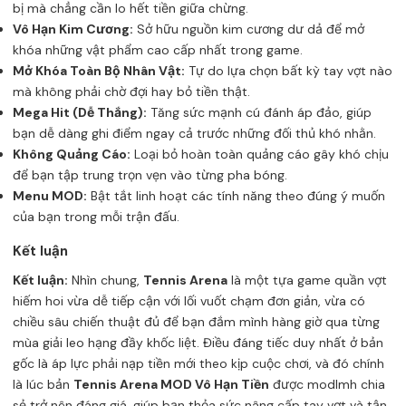
bị mà chẳng cần lo hết tiền giữa chừng.
Vô Hạn Kim Cương:
Sở hữu nguồn kim cương dư dả để mở
khóa những vật phẩm cao cấp nhất trong game.
Mở Khóa Toàn Bộ Nhân Vật:
Tự do lựa chọn bất kỳ tay vợt nào
mà không phải chờ đợi hay bỏ tiền thật.
Mega Hit (Dễ Thắng):
Tăng sức mạnh cú đánh áp đảo, giúp
bạn dễ dàng ghi điểm ngay cả trước những đối thủ khó nhằn.
Không Quảng Cáo:
Loại bỏ hoàn toàn quảng cáo gây khó chịu
để bạn tập trung trọn vẹn vào từng pha bóng.
Menu MOD:
Bật tắt linh hoạt các tính năng theo đúng ý muốn
của bạn trong mỗi trận đấu.
Kết luận
Kết luận:
Nhìn chung,
Tennis Arena
là một tựa game quần vợt
hiếm hoi vừa dễ tiếp cận với lối vuốt chạm đơn giản, vừa có
chiều sâu chiến thuật đủ để bạn đắm mình hàng giờ qua từng
mùa giải leo hạng đầy khốc liệt. Điều đáng tiếc duy nhất ở bản
gốc là áp lực phải nạp tiền mới theo kịp cuộc chơi, và đó chính
là lúc bản
Tennis Arena MOD Vô Hạn Tiền
được modlmh chia
sẻ trở nên đáng giá, giúp bạn thỏa sức nâng cấp tay vợt và tận