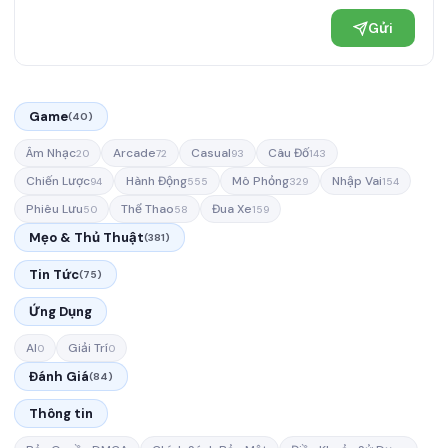
Gửi
Game
(40)
Âm Nhạc
Arcade
Casual
Câu Đố
20
72
93
143
Chiến Lược
Hành Động
Mô Phỏng
Nhập Vai
94
555
329
154
Phiêu Lưu
Thể Thao
Đua Xe
50
58
159
Mẹo & Thủ Thuật
(381)
Tin Tức
(75)
Ứng Dụng
AI
Giải Trí
0
0
Đánh Giá
(84)
Thông tin