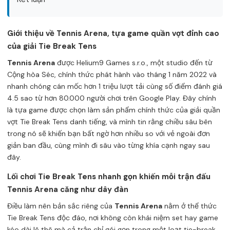
Giới thiệu về Tennis Arena, tựa game quần vợt đỉnh cao
của giải Tie Break Tens
Tennis Arena
được Helium9 Games s.r.o., một studio đến từ
Cộng hòa Séc, chính thức phát hành vào tháng 1 năm 2022 và
nhanh chóng cán mốc hơn 1 triệu lượt tải cùng số điểm đánh giá
4.5 sao từ hơn 80.000 người chơi trên Google Play. Đây chính
là tựa game được chọn làm sản phẩm chính thức của giải quần
vợt Tie Break Tens danh tiếng, và mình tin rằng chiều sâu bên
trong nó sẽ khiến bạn bất ngờ hơn nhiều so với vẻ ngoài đơn
giản ban đầu, cùng mình đi sâu vào từng khía cạnh ngay sau
đây.
Lối chơi Tie Break Tens nhanh gọn khiến mỗi trận đấu
Tennis Arena căng như dây đàn
Điều làm nên bản sắc riêng của
Tennis Arena
nằm ở thể thức
Tie Break Tens độc đáo, nơi không còn khái niệm set hay game
kéo dài lê thê mà cả trận chỉ gói gọn trong một loạt tie-break,