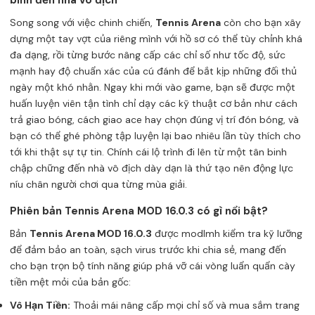
binh đến nhà vô địch
Song song với việc chinh chiến,
Tennis Arena
còn cho bạn xây
dựng một tay vợt của riêng mình với hồ sơ có thể tùy chỉnh khá
đa dạng, rồi từng bước nâng cấp các chỉ số như tốc độ, sức
mạnh hay độ chuẩn xác của cú đánh để bắt kịp những đối thủ
ngày một khó nhằn. Ngay khi mới vào game, bạn sẽ được một
huấn luyện viên tận tình chỉ dạy các kỹ thuật cơ bản như cách
trả giao bóng, cách giao ace hay chọn đúng vị trí đón bóng, và
bạn có thể ghé phòng tập luyện lại bao nhiêu lần tùy thích cho
tới khi thật sự tự tin. Chính cái lộ trình đi lên từ một tân binh
chập chững đến nhà vô địch dày dạn là thứ tạo nên động lực
níu chân người chơi qua từng mùa giải.
Phiên bản Tennis Arena MOD 16.0.3 có gì nổi bật?
Bản
Tennis Arena MOD 16.0.3
được modlmh kiểm tra kỹ lưỡng
để đảm bảo an toàn, sạch virus trước khi chia sẻ, mang đến
cho bạn trọn bộ tính năng giúp phá vỡ cái vòng luẩn quẩn cày
tiền mệt mỏi của bản gốc:
Vô Hạn Tiền:
Thoải mái nâng cấp mọi chỉ số và mua sắm trang