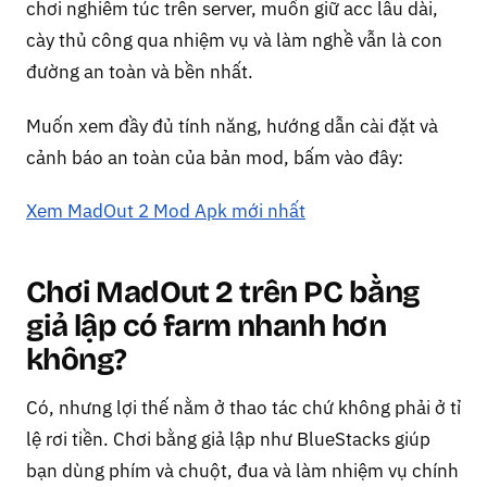
chơi nghiêm túc trên server, muốn giữ acc lâu dài,
cày thủ công qua nhiệm vụ và làm nghề vẫn là con
đường an toàn và bền nhất.
Muốn xem đầy đủ tính năng, hướng dẫn cài đặt và
cảnh báo an toàn của bản mod, bấm vào đây:
Xem MadOut 2 Mod Apk mới nhất
Chơi MadOut 2 trên PC bằng
giả lập có farm nhanh hơn
không?
Có, nhưng lợi thế nằm ở thao tác chứ không phải ở tỉ
lệ rơi tiền. Chơi bằng giả lập như BlueStacks giúp
bạn dùng phím và chuột, đua và làm nhiệm vụ chính