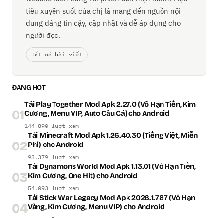
tiêu xuyên suốt của chị là mang đến nguồn nội
dung đáng tin cậy, cập nhật và dễ áp dụng cho
người đọc.
Tất cả bài viết
ĐANG HOT
Tải Play Together Mod Apk 2.27.0 (Vô Hạn Tiền, Kim
01
Cương, Menu VIP, Auto Câu Cá) cho Android
144,890 lượt xem
Tải Minecraft Mod Apk 1.26.40.30 (Tiếng Việt, Miễn
02
Phí) cho Android
93,379 lượt xem
Tải Dynamons World Mod Apk 1.13.01 (Vô Hạn Tiền,
03
Kim Cương, One Hit) cho Android
54,093 lượt xem
Tải Stick War Legacy Mod Apk 2026.1.787 (Vô Hạn
04
Vàng, Kim Cương, Menu VIP) cho Android