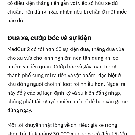
có điều kiện thăng tiến gắn với việc sở hữu xe đủ
chuẩn, nên đừng ngạc nhiên nếu bị chặn ở một mốc
nào đó.
Đua xe, cướp bóc và sự kiện
MadOut 2 có tới hơn 60 sự kiện đua, thắng đua vừa
cho xu vừa cho kinh nghiệm nên tận dụng khi có
nhiệm vụ liên quan. Cướp bóc và gây loạn trong
thành phố cũng rơi ra tiền và vật phẩm, đặc biệt ở
khu đông người chơi thì loot rơi nhiều hơn. Ngoài ra
hãy để ý các sự kiện định kỳ và sự kiện đăng nhập,
chúng phát tài nguyên miễn phí chỉ để bạn vào game
đúng ngày.
Một lời khuyên thật lòng về chi tiêu: giá xe trong
shop trải từ khoảng 30.000 xu cho xe cỏ đến 15 đến