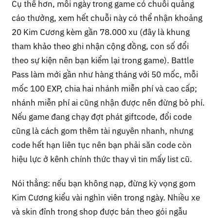
Cụ thể hơn, mỗi ngày trong game có chuỗi quảng
cáo thưởng, xem hết chuỗi này có thể nhận khoảng
20 Kim Cương kèm gần 78.000 xu (đây là khung
tham khảo theo ghi nhận cộng đồng, con số đổi
theo sự kiện nên bạn kiểm lại trong game). Battle
Pass làm mới gần như hàng tháng với 50 mốc, mỗi
mốc 100 EXP, chia hai nhánh miễn phí và cao cấp;
nhánh miễn phí ai cũng nhận được nên đừng bỏ phí.
Nếu game đang chạy đợt phát giftcode, đổi code
cũng là cách gom thêm tài nguyên nhanh, nhưng
code hết hạn liên tục nên bạn phải săn code còn
hiệu lực ở kênh chính thức thay vì tin mấy list cũ.
Nói thẳng: nếu bạn không nạp, đừng kỳ vọng gom
Kim Cương kiểu vài nghìn viên trong ngày. Nhiều xe
và skin đỉnh trong shop được bán theo gói ngẫu