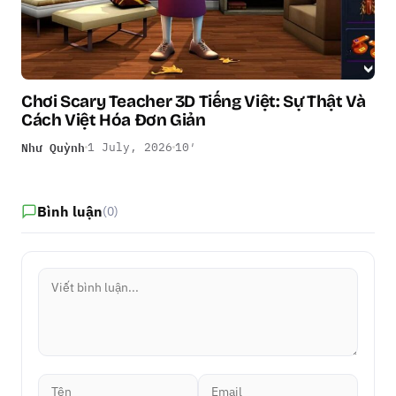
Chơi Scary Teacher 3D Tiếng Việt: Sự Thật Và
Cách Việt Hóa Đơn Giản
Như Quỳnh
1 July, 2026
10′
Bình luận
(0)