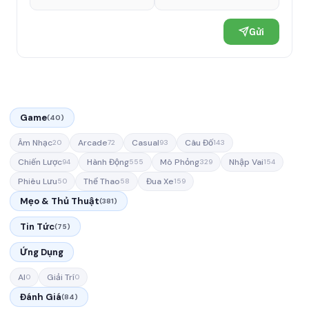
Gửi
Game
(40)
Âm Nhạc
Arcade
Casual
Câu Đố
20
72
93
143
Chiến Lược
Hành Động
Mô Phỏng
Nhập Vai
94
555
329
154
Phiêu Lưu
Thể Thao
Đua Xe
50
58
159
Mẹo & Thủ Thuật
(381)
Tin Tức
(75)
Ứng Dụng
AI
Giải Trí
0
0
Đánh Giá
(84)