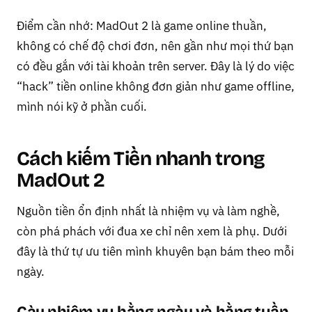
Điểm cần nhớ: MadOut 2 là game online thuần,
không có chế độ chơi đơn, nên gần như mọi thứ bạn
có đều gắn với tài khoản trên server. Đây là lý do việc
“hack” tiền online không đơn giản như game offline,
mình nói kỹ ở phần cuối.
Cách kiếm Tiền nhanh trong
MadOut 2
Nguồn tiền ổn định nhất là nhiệm vụ và làm nghề,
còn phá phách với đua xe chỉ nên xem là phụ. Dưới
đây là thứ tự ưu tiên mình khuyên bạn bám theo mỗi
ngày.
Cày nhiệm vụ hằng ngày và hằng tuần