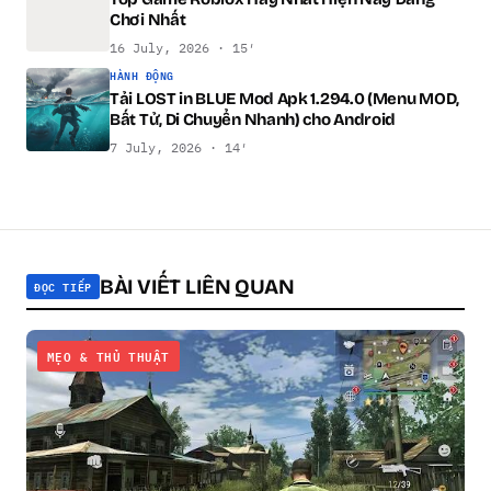
Chơi Nhất
16 July, 2026 · 15′
HÀNH ĐỘNG
Tải LOST in BLUE Mod Apk 1.294.0 (Menu MOD,
Bất Tử, Di Chuyển Nhanh) cho Android
7 July, 2026 · 14′
BÀI VIẾT LIÊN QUAN
ĐỌC TIẾP
MẸO & THỦ THUẬT