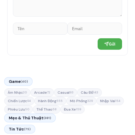
Gửi
Game
(40)
Âm Nhạc
Arcade
Casual
Câu Đố
20
72
93
143
Chiến Lược
Hành Động
Mô Phỏng
Nhập Vai
94
555
329
154
Phiêu Lưu
Thể Thao
Đua Xe
50
58
159
Mẹo & Thủ Thuật
(381)
Tin Tức
(75)