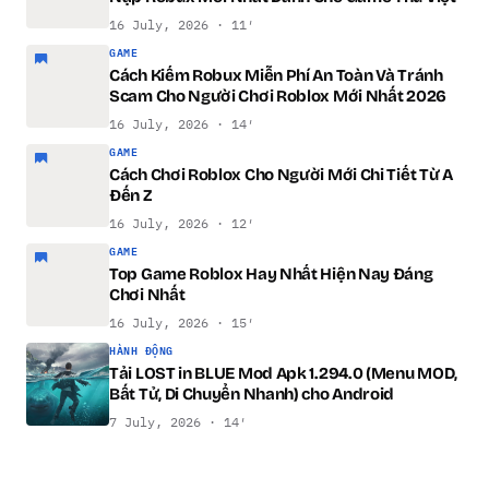
16 July, 2026 · 11′
GAME
Cách Kiếm Robux Miễn Phí An Toàn Và Tránh
Scam Cho Người Chơi Roblox Mới Nhất 2026
16 July, 2026 · 14′
GAME
Cách Chơi Roblox Cho Người Mới Chi Tiết Từ A
Đến Z
16 July, 2026 · 12′
GAME
Top Game Roblox Hay Nhất Hiện Nay Đáng
Chơi Nhất
16 July, 2026 · 15′
HÀNH ĐỘNG
Tải LOST in BLUE Mod Apk 1.294.0 (Menu MOD,
Bất Tử, Di Chuyển Nhanh) cho Android
7 July, 2026 · 14′