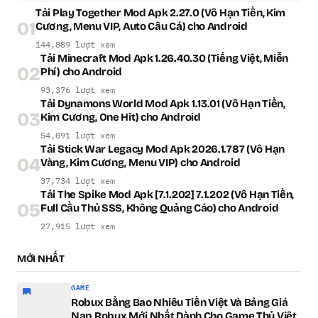
Tải Play Together Mod Apk 2.27.0 (Vô Hạn Tiền, Kim
01
Cương, Menu VIP, Auto Câu Cá) cho Android
144,889 lượt xem
Tải Minecraft Mod Apk 1.26.40.30 (Tiếng Việt, Miễn
02
Phí) cho Android
93,376 lượt xem
Tải Dynamons World Mod Apk 1.13.01 (Vô Hạn Tiền,
03
Kim Cương, One Hit) cho Android
54,091 lượt xem
Tải Stick War Legacy Mod Apk 2026.1.787 (Vô Hạn
04
Vàng, Kim Cương, Menu VIP) cho Android
37,734 lượt xem
Tải The Spike Mod Apk [7.1.202] 7.1.202 (Vô Hạn Tiền,
05
Full Cầu Thủ SSS, Không Quảng Cáo) cho Android
27,915 lượt xem
MỚI NHẤT
GAME
Robux Bằng Bao Nhiêu Tiền Việt Và Bảng Giá
Nạp Robux Mới Nhất Dành Cho Game Thủ Việt