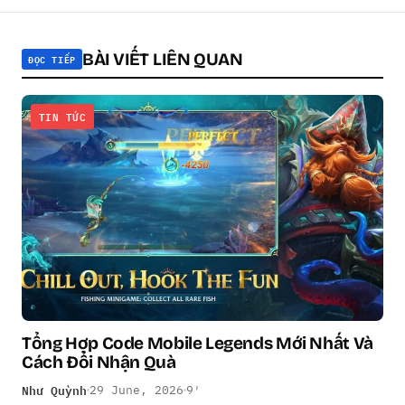
BÀI VIẾT LIÊN QUAN
ĐỌC TIẾP
TIN TỨC
Tổng Hợp Code Mobile Legends Mới Nhất Và
Cách Đổi Nhận Quà
Như Quỳnh
29 June, 2026
9′