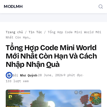
MODLMH
Trang chủ
/
Tin Tức
/
Tổng Hợp Code Mini World Mới
Nhất Còn Hạn…
Tổng Hợp Code Mini World
Mới Nhất Còn Hạn Và Cách
TÌM KIẾM PHỔ BIẾN
Nhập Nhận Quà
MOD APK
Game offline
Ứng dụng miễn phí
Như Quỳnh
28 June, 2026
9 phút đọc
Bởi
133 lượt xem