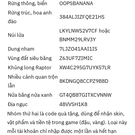
Rừng thông, biển
OOPSBANANA
Rừng trúc, hoa anh
384ALJIZFQE21HS
đào
LKYLNWS2V7CF hoặc
Núi lửa
BNMM29LRV3Y
Dung nham
7LJZO41AAI1IS
Vùng đất siêu băng
Z63UF7ZIMIC
Khủng long Raptor
XW4C295G7UYX57LR
Nhiều cảnh quan trộn
8KDNGQ8CCPZ9B8D
lẫn
Nửa băng nửa xanh
GT4QB87GITXCVNNW
Địa ngục
48VVSH1K8
Nhóm thứ hai là code quà tặng, dùng để nhận skin,
vật phẩm và tiền tệ trong game (đậu, vàng). Loại này
mỗi tài khoản chỉ nhập được một lần và hết hạn