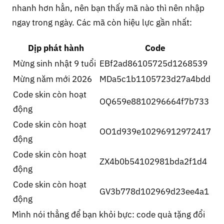
nhanh hơn hẳn, nên bạn thấy mã nào thì nên nhập
ngay trong ngày. Các mã còn hiệu lực gần nhất:
Dịp phát hành
Code
Mừng sinh nhật 9 tuổi
EBf2ad86105725d1268539
Mừng năm mới 2026
MDa5c1b1105723d27a4bdd
Code skin còn hoạt
OQ659e8810296664f7b733
động
Code skin còn hoạt
OO1d939e10296912972417
động
Code skin còn hoạt
ZX4b0b54102981bda2f1d4
động
Code skin còn hoạt
GV3b778d102969d23ee4a1
động
Mình nói thẳng để bạn khỏi bực: code quà tặng đổi