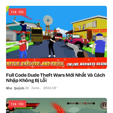
TIN TỨC
Full Code Dude Theft Wars Mới Nhất Và Cách
Nhập Không Bị Lỗi
Như Quỳnh
26 June, 2026
10′
TIN TỨC