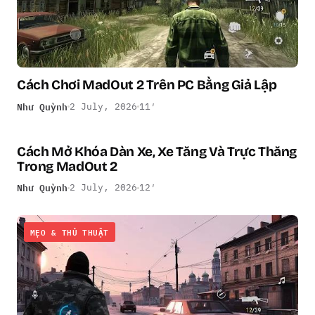
Cách Chơi MadOut 2 Trên PC Bằng Giả Lập
Như Quỳnh
2 July, 2026
11′
Cách Mở Khóa Dàn Xe, Xe Tăng Và Trực Thăng
MẸO & THỦ THUẬT
Trong MadOut 2
Như Quỳnh
2 July, 2026
12′
MẸO & THỦ THUẬT