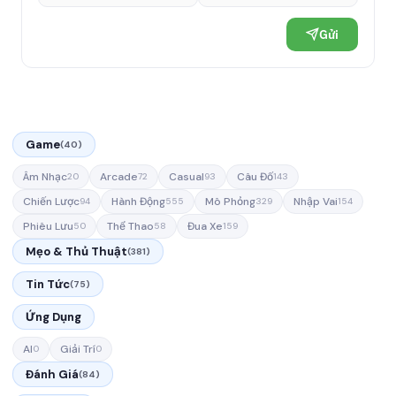
Gửi
Game
(40)
Âm Nhạc
Arcade
Casual
Câu Đố
20
72
93
143
Chiến Lược
Hành Động
Mô Phỏng
Nhập Vai
94
555
329
154
Phiêu Lưu
Thể Thao
Đua Xe
50
58
159
Mẹo & Thủ Thuật
(381)
Tin Tức
(75)
Ứng Dụng
AI
Giải Trí
0
0
Đánh Giá
(84)