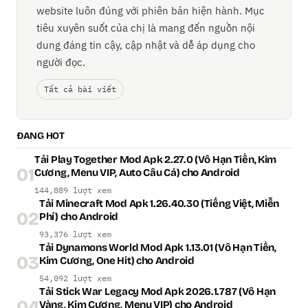
website luôn đúng với phiên bản hiện hành. Mục
tiêu xuyên suốt của chị là mang đến nguồn nội
dung đáng tin cậy, cập nhật và dễ áp dụng cho
người đọc.
Tất cả bài viết
ĐANG HOT
Tải Play Together Mod Apk 2.27.0 (Vô Hạn Tiền, Kim
01
Cương, Menu VIP, Auto Câu Cá) cho Android
144,889 lượt xem
Tải Minecraft Mod Apk 1.26.40.30 (Tiếng Việt, Miễn
02
Phí) cho Android
93,376 lượt xem
Tải Dynamons World Mod Apk 1.13.01 (Vô Hạn Tiền,
03
Kim Cương, One Hit) cho Android
54,092 lượt xem
Tải Stick War Legacy Mod Apk 2026.1.787 (Vô Hạn
04
Vàng, Kim Cương, Menu VIP) cho Android