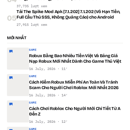
37,735 lượt xem
Tải The Spike Mod Apk [7.1.202] 7.1.202 (Vô Hạn Tiền,
05
Full Cầu Thủ SSS, Không Quảng Cáo) cho Android
27,915 lượt xem
MỚI NHẤT
GAME
Robux Bằng Bao Nhiêu Tiền Việt Và Bảng Giá
Nạp Robux Mới Nhất Dành Cho Game Thủ Việt
16 July, 2026 · 11′
GAME
Cách Kiếm Robux Miễn Phí An Toàn Và Tránh
Scam Cho Người Chơi Roblox Mới Nhất 2026
16 July, 2026 · 14′
GAME
Cách Chơi Roblox Cho Người Mới Chi Tiết Từ A
Đến Z
16 July, 2026 · 12′
GAME