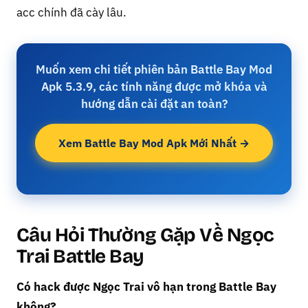
acc chính đã cày lâu.
Muốn xem chi tiết phiên bản Battle Bay Mod
Apk 5.3.9, các tính năng được mở khóa và
hướng dẫn cài đặt an toàn?
Xem Battle Bay Mod Apk Mới Nhất →
Câu Hỏi Thường Gặp Về Ngọc
Trai Battle Bay
Có hack được Ngọc Trai vô hạn trong Battle Bay
không?