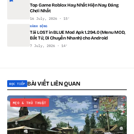
Top Game Roblox Hay Nhất Hiện Nay Đáng
Chơi Nhất
16 July, 2026 · 15′
HÀNH ĐỘNG
Tải LOST in BLUE Mod Apk 1.294.0 (Menu MOD,
Bất Tử, Di Chuyển Nhanh) cho Android
7 July, 2026 · 14′
BÀI VIẾT LIÊN QUAN
ĐỌC TIẾP
MẸO & THỦ THUẬT