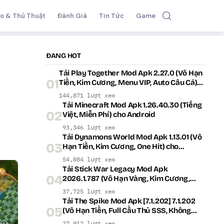
o & Thủ Thuật
Đánh Giá
Tin Tức
Game
ĐANG HOT
Tải Play Together Mod Apk 2.27.0 (Vô Hạn
01
Tiền, Kim Cương, Menu VIP, Auto Câu Cá)
cho Android
144,871 lượt xem
Tải Minecraft Mod Apk 1.26.40.30 (Tiếng
02
Việt, Miễn Phí) cho Android
93,346 lượt xem
Tải Dynamons World Mod Apk 1.13.01 (Vô
03
Hạn Tiền, Kim Cương, One Hit) cho
Android
54,084 lượt xem
Tải Stick War Legacy Mod Apk
04
2026.1.787 (Vô Hạn Vàng, Kim Cương,
Menu VIP) cho Android
37,725 lượt xem
Tải The Spike Mod Apk [7.1.202] 7.1.202
05
(Vô Hạn Tiền, Full Cầu Thủ SSS, Không
Quảng Cáo) cho Android
27,912 lượt xem