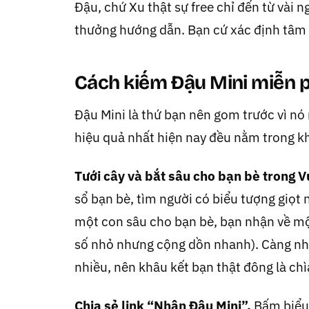
Đậu, chứ Xu thật sự free chỉ đến từ vài 
thưởng hướng dẫn. Bạn cứ xác định tâm l
Cách kiếm Đậu Mini miễn p
Đậu Mini là thứ bạn nên gom trước vì nó
hiệu quả nhất hiện nay đều nằm trong k
Tưới cây và bắt sâu cho bạn bè trong V
sổ bạn bè, tìm người có biểu tượng giọt 
một con sâu cho bạn bè, bạn nhận về m
số nhỏ nhưng cộng dồn nhanh). Càng nh
nhiều, nên khâu kết bạn thật đông là chì
Chia sẻ link “Nhận Đậu Mini”.
Bấm biểu 