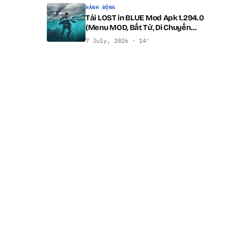
HÀNH ĐỘNG
Tải LOST in BLUE Mod Apk 1.294.0
(Menu MOD, Bất Tử, Di Chuyển
Nhanh) cho Android
7 July, 2026 · 14′