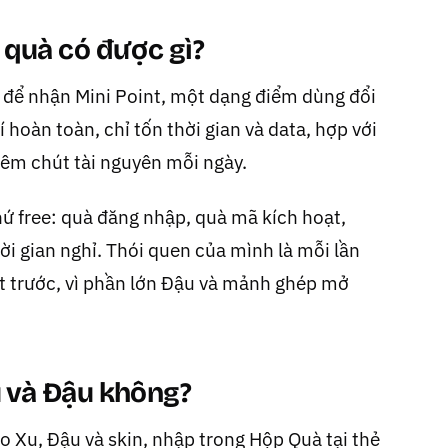
quà có được gì?
 để nhận Mini Point, một dạng điểm dùng đổi
hoàn toàn, chỉ tốn thời gian và data, hợp với
êm chút tài nguyên mỗi ngày.
hứ free: quà đăng nhập, quà mã kích hoạt,
i gian nghỉ. Thói quen của mình là mỗi lần
 trước, vì phần lớn Đậu và mảnh ghép mở
u và Đậu không?
 Xu, Đậu và skin, nhập trong Hộp Quà tại thẻ