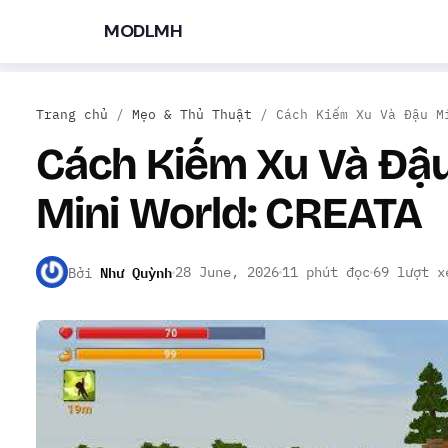
MODLMH
Trang chủ
/
Mẹo & Thủ Thuật
/
Cách Kiếm Xu Và Đậu M
Cách Kiếm Xu Và Đậu
Mini World: CREATA
TÌM KIẾM PHỔ BIẾN
Như Quỳnh
28 June, 2026
11 phút đọc
69 lượt x
MOD APK
Game offline
Ứng dụng miễn phí
Bởi