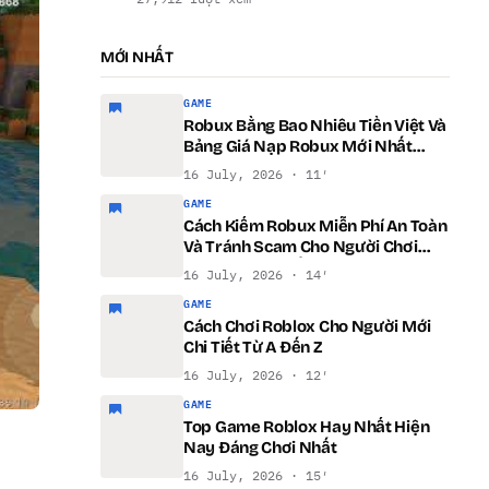
MỚI NHẤT
GAME
Robux Bằng Bao Nhiêu Tiền Việt Và
Bảng Giá Nạp Robux Mới Nhất
Dành Cho Game Thủ Việt
16 July, 2026 · 11′
GAME
Cách Kiếm Robux Miễn Phí An Toàn
Và Tránh Scam Cho Người Chơi
Roblox Mới Nhất 2026
16 July, 2026 · 14′
GAME
Cách Chơi Roblox Cho Người Mới
Chi Tiết Từ A Đến Z
16 July, 2026 · 12′
GAME
Top Game Roblox Hay Nhất Hiện
Nay Đáng Chơi Nhất
16 July, 2026 · 15′