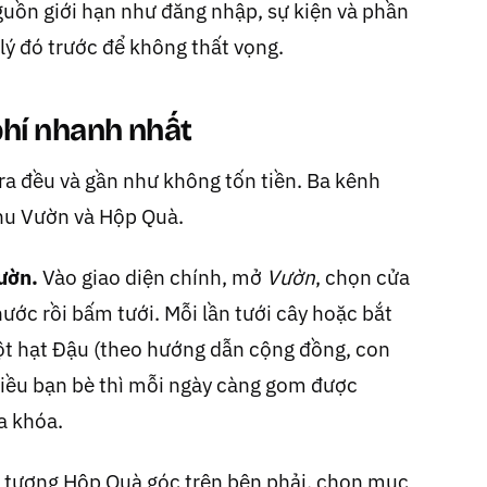
nguồn giới hạn như đăng nhập, sự kiện và phần
ý đó trước để không thất vọng.
hí nhanh nhất
 ra đều và gần như không tốn tiền. Ba kênh
hu Vườn và Hộp Quà.
ườn.
Vào giao diện chính, mở
Vườn
, chọn cửa
nước rồi bấm tưới. Mỗi lần tưới cây hoặc bắt
ột hạt Đậu (theo hướng dẫn cộng đồng, con
iều bạn bè thì mỗi ngày càng gom được
a khóa.
tượng Hộp Quà góc trên bên phải, chọn mục