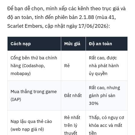
Để bạn dễ chọn, mình xếp các kênh theo trục giá và
độ an toàn, tính đến phiên bản 2.1.88 (mùa 41,
Scarlet Embers, cập nhật ngày 17/06/2026):
Cách nạp
Mức giá
Độ an toàn
Cổng bên thứ ba chính
Rất cao, được
hãng (Codashop,
Rẻ
nhà phát hành
mobapay)
ủy quyền
Rất cao, nhưng
Mua thẳng trong game
Đắt nhất
gánh phí sàn
(IAP)
30%
Rẻ nhất
Thấp, có nguy cơ
Nạp lậu qua thẻ cào
trên lý
khóa acc và mất
(web nạp giá rẻ)
thuyết
tiền