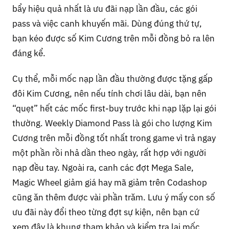
bẩy hiệu quả nhất là ưu đãi nạp lần đầu, các gói
pass và việc canh khuyến mãi. Dùng đúng thứ tự,
bạn kéo được số Kim Cương trên mỗi đồng bỏ ra lên
đáng kể.
Cụ thể, mỗi mốc nạp lần đầu thường được tặng gấp
đôi Kim Cương, nên nếu tính chơi lâu dài, bạn nên
“quẹt” hết các mốc first-buy trước khi nạp lặp lại gói
thường. Weekly Diamond Pass là gói cho lượng Kim
Cương trên mỗi đồng tốt nhất trong game vì trả ngay
một phần rồi nhả dần theo ngày, rất hợp với người
nạp đều tay. Ngoài ra, canh các đợt Mega Sale,
Magic Wheel giảm giá hay mã giảm trên Codashop
cũng ăn thêm được vài phần trăm. Lưu ý mấy con số
ưu đãi này đổi theo từng đợt sự kiện, nên bạn cứ
xem đây là khung tham khảo và kiểm tra lại mốc