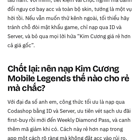
lâu năm. Với mình, tiết kiệm vài chục nghìn mà đánh
đổi nguy cơ bay acc và toàn bộ skin, tướng là một vụ
hời tồi. Nếu vẫn muốn thử kênh ngoài, tối thiểu hãy
tránh chỗ đòi mật khẩu game, chỉ nạp qua ID và
Server, và bỏ qua mọi lời hứa “Kim Cương giá rẻ hơn
cả giá gốc”.
Chốt lại: nên nạp Kim Cương
Mobile Legends thế nào cho rẻ
mà chắc?
Với đại đa số anh em, công thức tối ưu là nạp qua
Codashop bằng ID và Server, ưu tiên vét sạch ưu đãi
first-buy rồi mới đến Weekly Diamond Pass, và canh
thêm mã giảm khi có. Cách này rẻ hơn nạp trong
app một cách rõ ràng mà không đặt acc vào rủi ro.