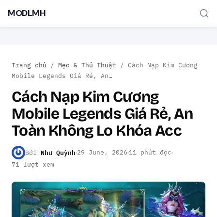
MODLMH
Trang chủ
/
Mẹo & Thủ Thuật
/
Cách Nạp Kim Cương
Mobile Legends Giá Rẻ, An…
Cách Nạp Kim Cương
Mobile Legends Giá Rẻ, An
TÌM KIẾM PHỔ BIẾN
Toàn Không Lo Khóa Acc
MOD APK
Game offline
Ứng dụng miễn phí
Như Quỳnh
29 June, 2026
11 phút đọc
Bởi
71 lượt xem