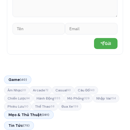
Gửi
Game
(40)
Âm Nhạc
Arcade
Casual
Câu Đố
20
72
93
143
Chiến Lược
Hành Động
Mô Phỏng
Nhập Vai
94
555
329
154
Phiêu Lưu
Thể Thao
Đua Xe
50
58
159
Mẹo & Thủ Thuật
(381)
Tin Tức
(75)