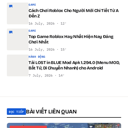
GAME
Cách Chơi Roblox Cho Người Mới Chi Tiết Từ A
Đến Z
16 July, 2026 · 12′
GAME
Top Game Roblox Hay Nhất Hiện Nay Đáng
Chơi Nhất
16 July, 2026 · 15′
HÀNH ĐỘNG
Tải LOST in BLUE Mod Apk 1.294.0 (Menu MOD,
Bất Tử, Di Chuyển Nhanh) cho Android
7 July, 2026 · 14′
BÀI VIẾT LIÊN QUAN
ĐỌC TIẾP