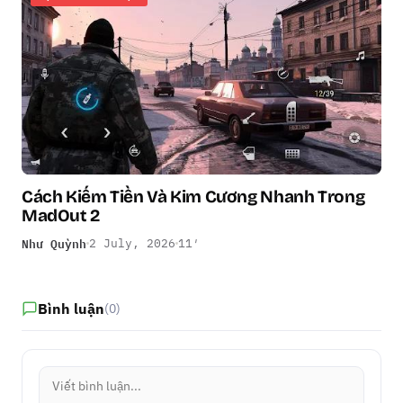
Cách Kiếm Tiền Và Kim Cương Nhanh Trong
MadOut 2
Như Quỳnh
2 July, 2026
11′
Bình luận
(0)