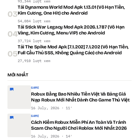
93,344 lượt xem
Tải Dynamons World Mod Apk 1.13.01 (Vô Hạn Tiền,
03
Kim Cương, One Hit) cho Android
54,084 lượt xem
Tải Stick War Legacy Mod Apk 2026.1.787 (Vô Hạn
04
Vàng, Kim Cương, Menu VIP) cho Android
37,724 lượt xem
Tải The Spike Mod Apk [7.1.202] 7.1.202 (Vô Hạn Tiền,
05
Full Cầu Thủ SSS, Không Quảng Cáo) cho Android
27,910 lượt xem
MỚI NHẤT
GAME
Robux Bằng Bao Nhiêu Tiền Việt Và Bảng Giá
Nạp Robux Mới Nhất Dành Cho Game Thủ Việt
16 July, 2026 · 11′
GAME
Cách Kiếm Robux Miễn Phí An Toàn Và Tránh
Scam Cho Người Chơi Roblox Mới Nhất 2026
16 July, 2026 · 14′