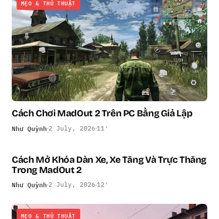
MẸO & THỦ THUẬT
Cách Chơi MadOut 2 Trên PC Bằng Giả Lập
Như Quỳnh
2 July, 2026
11′
Cách Mở Khóa Dàn Xe, Xe Tăng Và Trực Thăng
MẸO & THỦ THUẬT
Trong MadOut 2
Như Quỳnh
2 July, 2026
12′
MẸO & THỦ THUẬT