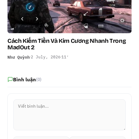
Cách Kiếm Tiền Và Kim Cương Nhanh Trong
MadOut 2
Như Quỳnh
2 July, 2026
11′
Bình luận
(0)