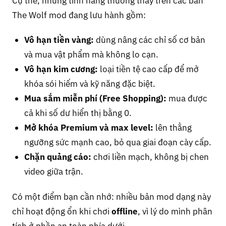
Cụ thể, những tính năng thường thấy trên các bản
The Wolf mod đang lưu hành gồm:
Vô hạn tiền vàng:
dùng nâng các chỉ số cơ bản
và mua vật phẩm mà không lo cạn.
Vô hạn kim cương:
loại tiền tệ cao cấp để mở
khóa sói hiếm và kỹ năng đặc biệt.
Mua sắm miễn phí (Free Shopping):
mua được
cả khi số dư hiển thị bằng 0.
Mở khóa Premium và max level:
lên thẳng
ngưỡng sức mạnh cao, bỏ qua giai đoạn cày cấp.
Chặn quảng cáo:
chơi liền mạch, không bị chen
video giữa trận.
Có một điểm bạn cần nhớ: nhiều bản mod dạng này
chỉ hoạt động ổn khi chơi
offline
, vì lý do mình phân
tích ở phần an toàn phía dưới.