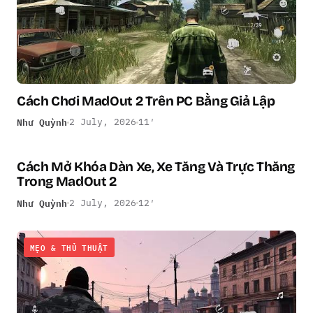
Cách Chơi MadOut 2 Trên PC Bằng Giả Lập
Như Quỳnh
2 July, 2026
11′
Cách Mở Khóa Dàn Xe, Xe Tăng Và Trực Thăng
MẸO & THỦ THUẬT
Trong MadOut 2
Như Quỳnh
2 July, 2026
12′
MẸO & THỦ THUẬT