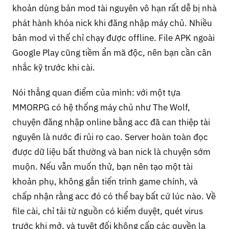
khoản dùng bản mod tài nguyên vô hạn rất dễ bị nhà
phát hành khóa nick khi đăng nhập máy chủ. Nhiều
bản mod vì thế chỉ chạy được offline. File APK ngoài
Google Play cũng tiềm ẩn mã độc, nên bạn cần cân
nhắc kỹ trước khi cài.
Nói thẳng quan điểm của mình: với một tựa
MMORPG có hệ thống máy chủ như The Wolf,
chuyện đăng nhập online bằng acc đã can thiệp tài
nguyên là nước đi rủi ro cao. Server hoàn toàn đọc
được dữ liệu bất thường và ban nick là chuyện sớm
muộn. Nếu vẫn muốn thử, bạn nên tạo một tài
khoản phụ, không gắn tiến trình game chính, và
chấp nhận rằng acc đó có thể bay bất cứ lúc nào. Về
file cài, chỉ tải từ nguồn có kiểm duyệt, quét virus
trước khi mở, và tuyệt đối không cấp các quyền lạ