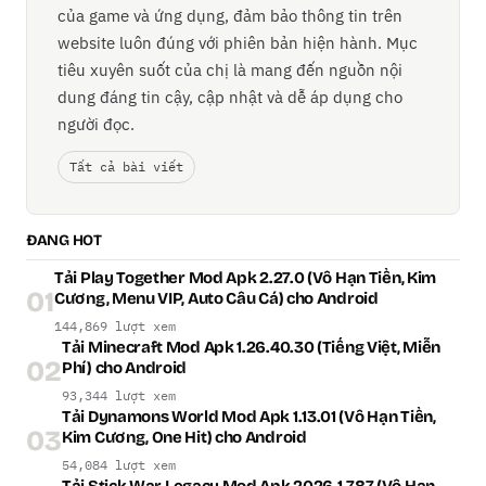
của game và ứng dụng, đảm bảo thông tin trên
website luôn đúng với phiên bản hiện hành. Mục
tiêu xuyên suốt của chị là mang đến nguồn nội
dung đáng tin cậy, cập nhật và dễ áp dụng cho
người đọc.
Tất cả bài viết
ĐANG HOT
Tải Play Together Mod Apk 2.27.0 (Vô Hạn Tiền, Kim
01
Cương, Menu VIP, Auto Câu Cá) cho Android
144,869 lượt xem
Tải Minecraft Mod Apk 1.26.40.30 (Tiếng Việt, Miễn
02
Phí) cho Android
93,344 lượt xem
Tải Dynamons World Mod Apk 1.13.01 (Vô Hạn Tiền,
03
Kim Cương, One Hit) cho Android
54,084 lượt xem
Tải Stick War Legacy Mod Apk 2026.1.787 (Vô Hạn