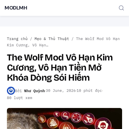
MODLMH
Trang chủ
/
Mẹo & Thủ Thuật
/
The Wolf Mod Vô Hạn
Kim Cương, Vô Hạn…
The Wolf Mod Vô Hạn Kim
Cương, Vô Hạn Tiền Mở
TÌM KIẾM PHỔ BIẾN
Khóa Dòng Sói Hiếm
MOD APK
Game offline
Ứng dụng miễn phí
Như Quỳnh
30 June, 2026
10 phút đọc
Bởi
80 lượt xem