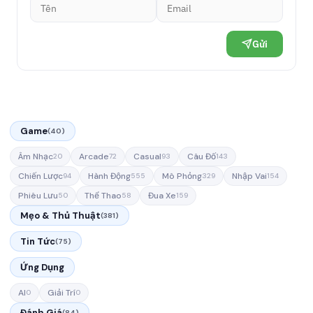
Gửi
Game
(40)
Âm Nhạc
Arcade
Casual
Câu Đố
20
72
93
143
Chiến Lược
Hành Động
Mô Phỏng
Nhập Vai
94
555
329
154
Phiêu Lưu
Thể Thao
Đua Xe
50
58
159
Mẹo & Thủ Thuật
(381)
Tin Tức
(75)
Ứng Dụng
AI
Giải Trí
0
0
Đánh Giá
(84)