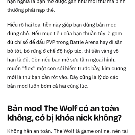
hạn nghĩa là bạn mở được gần như mọi thứ mà bình
thường phải nạp thẻ.
Hiểu rõ hai loại tiền này giúp bạn dùng bản mod
đúng chỗ. Nếu mục tiêu của bạn thuần túy là gom
đủ chỉ số để đấu PVP trong Battle Arena hay đi săn
bò tót, bò rừng ở chế độ hợp tác, thì tiền vàng vô
hạn là đủ. Còn nếu bạn mê sưu tầm ngoại hình,
muốn “flex” một con sói hiếm trước bầy, kim cương
mới là thứ bạn cần rót vào. Đây cũng là lý do các
bản mod luôn bơm cả hai cùng lúc.
Bản mod The Wolf có an toàn
không, có bị khóa nick không?
Không hẳn an toàn. The Wolf là game online, nên tài