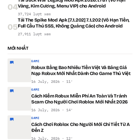
04
Vàng, Kim Cương, Menu VIP) cho Android
37,724 lượt xem
Tải The Spike Mod Apk [7.1.202] 7.1.202 (Vô Hạn Tiền,
05
Full Cầu Thủ SSS, Không Quảng Cáo) cho Android
27,911 lượt xem
MỚI NHẤT
GAME
Robux Bằng Bao Nhiêu Tiền Việt Và Bảng Giá
Nạp Robux Mới Nhất Dành Cho Game Thủ Việt
16 July, 2026 · 11′
GAME
Cách Kiếm Robux Miễn Phí An Toàn Và Tránh
Scam Cho Người Chơi Roblox Mới Nhất 2026
16 July, 2026 · 14′
GAME
Cách Chơi Roblox Cho Người Mới Chi Tiết Từ A
Đến Z
16 July, 2026 · 12′