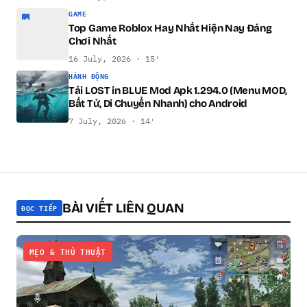
GAME
Top Game Roblox Hay Nhất Hiện Nay Đáng
Chơi Nhất
16 July, 2026 · 15′
HÀNH ĐỘNG
Tải LOST in BLUE Mod Apk 1.294.0 (Menu MOD,
Bất Tử, Di Chuyển Nhanh) cho Android
7 July, 2026 · 14′
BÀI VIẾT LIÊN QUAN
ĐỌC TIẾP
MẸO & THỦ THUẬT