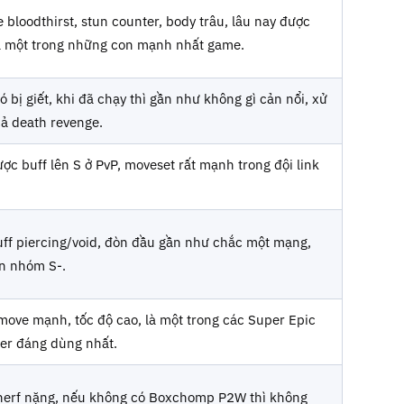
 bloodthirst, stun counter, body trâu, lâu nay được
à một trong những con mạnh nhất game.
ó bị giết, khi đã chạy thì gần như không gì cản nổi, xử
 cả death revenge.
ợc buff lên S ở PvP, moveset rất mạnh trong đội link
ff piercing/void, đòn đầu gần như chắc một mạng,
n nhóm S-.
 move mạnh, tốc độ cao, là một trong các Super Epic
er đáng dùng nhất.
 nerf nặng, nếu không có Boxchomp P2W thì không