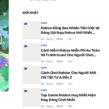
MỚI NHẤT
GAME
Robux Bằng Bao Nhiêu Tiền Việt Và
Bảng Giá Nạp Robux Mới Nhất
Dành Cho Game Thủ Việt
16 July, 2026 · 11′
GAME
Cách Kiếm Robux Miễn Phí An Toàn
Và Tránh Scam Cho Người Chơi
Roblox Mới Nhất 2026
16 July, 2026 · 14′
GAME
Cách Chơi Roblox Cho Người Mới
Chi Tiết Từ A Đến Z
16 July, 2026 · 12′
GAME
Top Game Roblox Hay Nhất Hiện
Nay Đáng Chơi Nhất
16 July, 2026 · 15′