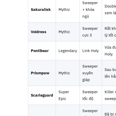
Sweeper
Double
Sakuralisk
Mythic
+ khóa
xem l
ngủ
Sweeper
Rất kh
Voidress
Mythic
cực lì
lý tốt
Vừa đư
Pontibear
Legendary
Link Holy
Holy.
Sweeper
Sau bu
Prismpaw
Mythic
xuyên
lên hẳ
giáp
Super
Sweeper
Killer
Scarleguard
Epic
tốc độ
sweep
Sweeper
Đã bị