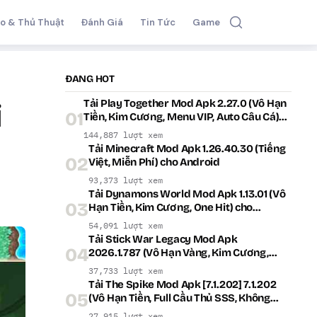
o & Thủ Thuật
Đánh Giá
Tin Tức
Game
ĐANG HOT
Tải Play Together Mod Apk 2.27.0 (Vô Hạn
i
01
Tiền, Kim Cương, Menu VIP, Auto Câu Cá)
cho Android
144,887 lượt xem
Tải Minecraft Mod Apk 1.26.40.30 (Tiếng
02
Việt, Miễn Phí) cho Android
93,373 lượt xem
Tải Dynamons World Mod Apk 1.13.01 (Vô
03
Hạn Tiền, Kim Cương, One Hit) cho
Android
54,091 lượt xem
Tải Stick War Legacy Mod Apk
04
2026.1.787 (Vô Hạn Vàng, Kim Cương,
Menu VIP) cho Android
37,733 lượt xem
Tải The Spike Mod Apk [7.1.202] 7.1.202
05
(Vô Hạn Tiền, Full Cầu Thủ SSS, Không
Quảng Cáo) cho Android
27,915 lượt xem