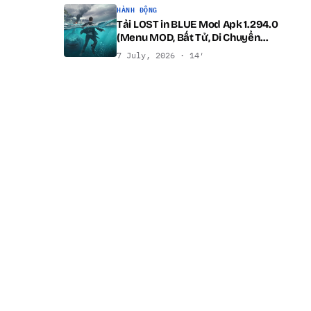
HÀNH ĐỘNG
Tải LOST in BLUE Mod Apk 1.294.0
(Menu MOD, Bất Tử, Di Chuyển
Nhanh) cho Android
7 July, 2026 · 14′