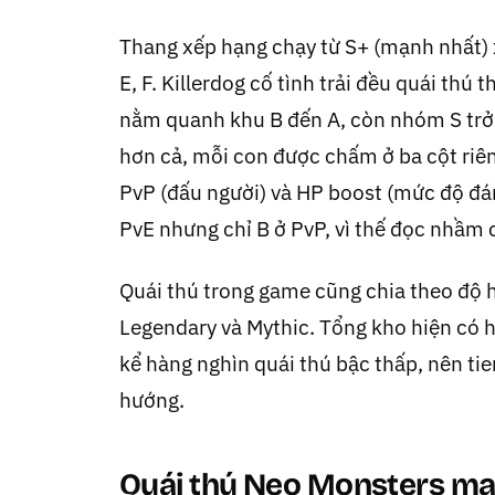
Thang xếp hạng chạy từ S+ (mạnh nhất) xuố
E, F. Killerdog cố tình trải đều quái th
nằm quanh khu B đến A, còn nhóm S trở l
hơn cả, mỗi con được chấm ở ba cột riêng
PvP (đấu người) và HP boost (mức độ đán
PvE nhưng chỉ B ở PvP, vì thế đọc nhầm c
Quái thú trong game cũng chia theo độ 
Legendary và Mythic. Tổng kho hiện có 
kể hàng nghìn quái thú bậc thấp, nên tie
hướng.
Quái thú Neo Monsters mạn