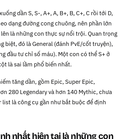
ng dần S, S-, A+, A, B+, B, C+, C rồi tới D,
ú theo dạng đường cong chuông, nên phần lớn
ên là những con thực sự nổi trội. Quan trọng
 biệt, đó là General (đánh PvE/cốt truyện),
g đầu tư chỉ số máu). Một con có thể S+ ở
ột là sai lầm phổ biến nhất.
hiếm tăng dần, gồm Epic, Super Epic,
hơn 280 Legendary và hơn 140 Mythic, chưa
r list là công cụ gần như bắt buộc để định
h nhất hiện tại là những con