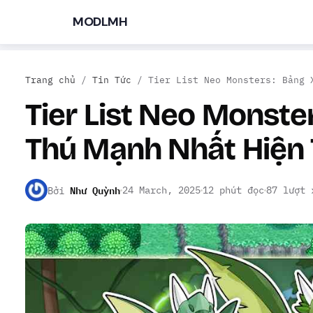
MODLMH
Trang chủ
/
Tin Tức
/
Tier List Neo Monsters: Bảng 
Tier List Neo Monste
Thú Mạnh Nhất Hiện 
TÌM KIẾM PHỔ BIẾN
Như Quỳnh
24 March, 2025
12 phút đọc
87 lượt 
MOD APK
Game offline
Ứng dụng miễn phí
Bởi