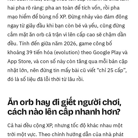
hai pha rõ ràng: pha an toàn để tích vốn, rồi pha
mạo hiểm để bùng nổ XP. Đừng nhảy vào đám đông
ngay từ giây đầu khi bạn còn bé và yếu, cũng đừng
cắm mặt ăn orb cả trận vì lên cấp cao sẽ chậm dần
đều. Tính đến giữa năm 2026, game công bố
khoảng 39 tiến hóa (evolution) theo Google Play và
App Store, và con số này còn tăng qua mỗi bản cập
nhật lớn, nên đừng tin mấy bài cũ viết “chỉ 25 cấp”,
đó là số liệu đã lỗi thời từ lâu rồi.
Ăn orb hay đi giết người chơi,
cách nào lên cấp nhanh hơn?
Cả hai đều cộng XP, nhưng tốc độ khác nhau một
trời một vực. Theo chính hướng dẫn của nhà phát