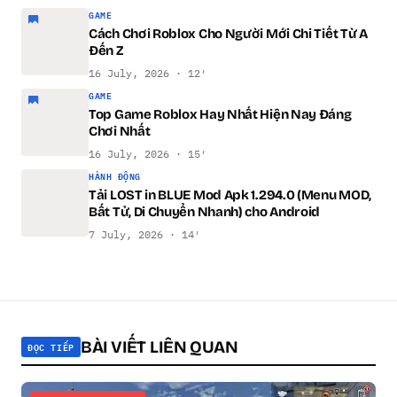
GAME
Cách Chơi Roblox Cho Người Mới Chi Tiết Từ A
Đến Z
16 July, 2026 · 12′
GAME
Top Game Roblox Hay Nhất Hiện Nay Đáng
Chơi Nhất
16 July, 2026 · 15′
HÀNH ĐỘNG
Tải LOST in BLUE Mod Apk 1.294.0 (Menu MOD,
Bất Tử, Di Chuyển Nhanh) cho Android
7 July, 2026 · 14′
BÀI VIẾT LIÊN QUAN
ĐỌC TIẾP