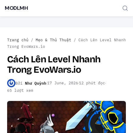
MODLMH
Trang chủ
/
Mẹo & Thủ Thuật
/
Cách Lên Level Nhanh
Trong EvoWars.io
Cách Lên Level Nhanh
Trong EvoWars.io
TÌM KIẾM PHỔ BIẾN
MOD APK
Game offline
Ứng dụng miễn phí
Như Quỳnh
17 June, 2026
12 phút đọc
Bởi
65 lượt xem