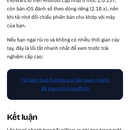
EvoWars.io trên Android cập nhật ở mốc 2.0.137,
còn bản iOS đánh số theo dòng riêng (2.18.x), nên
khi tải nhớ đối chiếu phiên bản cho khớp với máy
của bạn.
Nếu bạn ngại rủi ro và không có nhiều thời gian cày
tay, đây là lối tắt nhanh nhất để xem trước trải
nghiệm cấp cao:
Tải bản mod EvoWars.io lên level nhanh
Về trang chủ modlmh
Kết luận
Lên level nhanh trong EvoWars.io gói gọn trong một