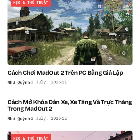
MẸO & THỦ THUẬT
Cách Chơi MadOut 2 Trên PC Bằng Giả Lập
Như Quỳnh
2 July, 2026
11′
Cách Mở Khóa Dàn Xe, Xe Tăng Và Trực Thăng
MẸO & THỦ THUẬT
Trong MadOut 2
Như Quỳnh
2 July, 2026
12′
MẸO & THỦ THUẬT