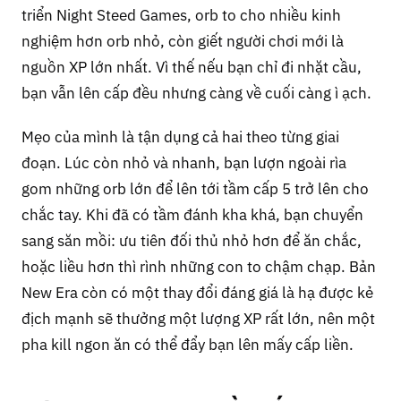
triển Night Steed Games, orb to cho nhiều kinh
nghiệm hơn orb nhỏ, còn giết người chơi mới là
nguồn XP lớn nhất. Vì thế nếu bạn chỉ đi nhặt cầu,
bạn vẫn lên cấp đều nhưng càng về cuối càng ì ạch.
Mẹo của mình là tận dụng cả hai theo từng giai
đoạn. Lúc còn nhỏ và nhanh, bạn lượn ngoài rìa
gom những orb lớn để lên tới tầm cấp 5 trở lên cho
chắc tay. Khi đã có tầm đánh kha khá, bạn chuyển
sang săn mồi: ưu tiên đối thủ nhỏ hơn để ăn chắc,
hoặc liều hơn thì rình những con to chậm chạp. Bản
New Era còn có một thay đổi đáng giá là hạ được kẻ
địch mạnh sẽ thưởng một lượng XP rất lớn, nên một
pha kill ngon ăn có thể đẩy bạn lên mấy cấp liền.