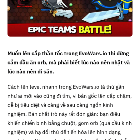
Muốn lên cấp thần tốc trong EvoWars.io thì đừng
cắm đầu ăn orb, mà phải biết lúc nào nên nhặt và
lúc nào nên đi săn.
Cách lên level nhanh trong EvoWars.io là thứ gần
như ai mới vào cũng đi tìm, vì bản gốc lên cấp chậm,
dễ bị tiêu diệt và càng về sau càng ngốn kinh
nghiệm. Bản chất trò này rất đơn giản: bạn điều
khiển chiến binh bằng chuột, gom orb (quả cầu kinh
nghiệm) và hạ đối thủ để tiến hóa lên hình dạng