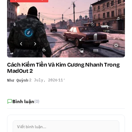
Cách Kiếm Tiền Và Kim Cương Nhanh Trong
MadOut 2
Như Quỳnh
2 July, 2026
11′
Bình luận
(0)