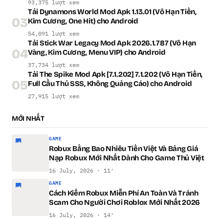
93,375 lượt xem
Tải Dynamons World Mod Apk 1.13.01 (Vô Hạn Tiền,
03
Kim Cương, One Hit) cho Android
54,091 lượt xem
Tải Stick War Legacy Mod Apk 2026.1.787 (Vô Hạn
04
Vàng, Kim Cương, Menu VIP) cho Android
37,734 lượt xem
Tải The Spike Mod Apk [7.1.202] 7.1.202 (Vô Hạn Tiền,
05
Full Cầu Thủ SSS, Không Quảng Cáo) cho Android
27,915 lượt xem
MỚI NHẤT
GAME
Robux Bằng Bao Nhiêu Tiền Việt Và Bảng Giá
Nạp Robux Mới Nhất Dành Cho Game Thủ Việt
16 July, 2026 · 11′
GAME
Cách Kiếm Robux Miễn Phí An Toàn Và Tránh
Scam Cho Người Chơi Roblox Mới Nhất 2026
16 July, 2026 · 14′