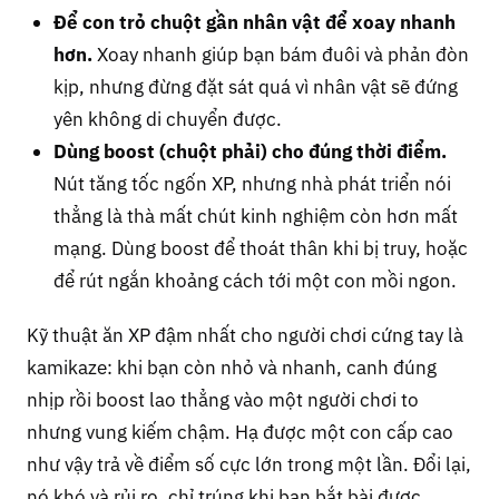
Để con trỏ chuột gần nhân vật để xoay nhanh
hơn.
Xoay nhanh giúp bạn bám đuôi và phản đòn
kịp, nhưng đừng đặt sát quá vì nhân vật sẽ đứng
yên không di chuyển được.
Dùng boost (chuột phải) cho đúng thời điểm.
Nút tăng tốc ngốn XP, nhưng nhà phát triển nói
thẳng là thà mất chút kinh nghiệm còn hơn mất
mạng. Dùng boost để thoát thân khi bị truy, hoặc
để rút ngắn khoảng cách tới một con mồi ngon.
Kỹ thuật ăn XP đậm nhất cho người chơi cứng tay là
kamikaze: khi bạn còn nhỏ và nhanh, canh đúng
nhịp rồi boost lao thẳng vào một người chơi to
nhưng vung kiếm chậm. Hạ được một con cấp cao
như vậy trả về điểm số cực lớn trong một lần. Đổi lại,
nó khó và rủi ro, chỉ trúng khi bạn bắt bài được