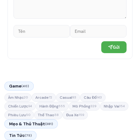
Gửi
Game
(40)
Âm Nhạc
Arcade
Casual
Câu Đố
20
72
93
143
Chiến Lược
Hành Động
Mô Phỏng
Nhập Vai
94
555
329
154
Phiêu Lưu
Thể Thao
Đua Xe
50
58
159
Mẹo & Thủ Thuật
(381)
Tin Tức
(75)